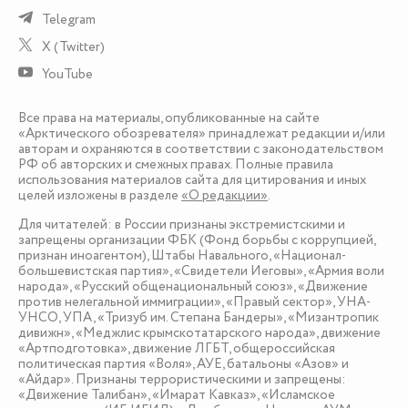
Telegram
X (Twitter)
YouTube
Все права на материалы, опубликованные на сайте
«Арктического обозревателя» принадлежат редакции и/или
авторам и охраняются в соответствии с законодательством
РФ об авторских и смежных правах. Полные правила
использования материалов сайта для цитирования и иных
целей изложены в разделе
«О редакции»
.
Для читателей: в России признаны экстремистскими и
запрещены организации ФБК (Фонд борьбы с коррупцией,
признан иноагентом), Штабы Навального, «Национал-
большевистская партия», «Свидетели Иеговы», «Армия воли
народа», «Русский общенациональный союз», «Движение
против нелегальной иммиграции», «Правый сектор», УНА-
УНСО, УПА, «Тризуб им. Степана Бандеры», «Мизантропик
дивижн», «Меджлис крымскотатарского народа», движение
«Артподготовка», движение ЛГБТ, общероссийская
политическая партия «Воля», АУЕ, батальоны «Азов» и
«Айдар». Признаны террористическими и запрещены:
«Движение Талибан», «Имарат Кавказ», «Исламское