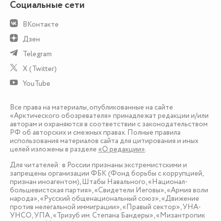
Социальные сети
ВКонтакте
Дзен
Telegram
X (Twitter)
YouTube
Все права на материалы, опубликованные на сайте
«Арктического обозревателя» принадлежат редакции и/или
авторам и охраняются в соответствии с законодательством
РФ об авторских и смежных правах. Полные правила
использования материалов сайта для цитирования и иных
целей изложены в разделе
«О редакции»
.
Для читателей: в России признаны экстремистскими и
запрещены организации ФБК (Фонд борьбы с коррупцией,
признан иноагентом), Штабы Навального, «Национал-
большевистская партия», «Свидетели Иеговы», «Армия воли
народа», «Русский общенациональный союз», «Движение
против нелегальной иммиграции», «Правый сектор», УНА-
УНСО, УПА, «Тризуб им. Степана Бандеры», «Мизантропик