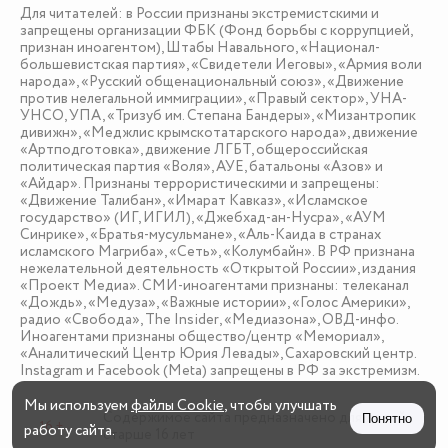
Для читателей: в России признаны экстремистскими и
запрещены организации ФБК (Фонд борьбы с коррупцией,
признан иноагентом), Штабы Навального, «Национал-
большевистская партия», «Свидетели Иеговы», «Армия воли
народа», «Русский общенациональный союз», «Движение
против нелегальной иммиграции», «Правый сектор», УНА-
УНСО, УПА, «Тризуб им. Степана Бандеры», «Мизантропик
дивижн», «Меджлис крымскотатарского народа», движение
«Артподготовка», движение ЛГБТ, общероссийская
политическая партия «Воля», АУЕ, батальоны «Азов» и
«Айдар». Признаны террористическими и запрещены:
«Движение Талибан», «Имарат Кавказ», «Исламское
государство» (ИГ, ИГИЛ), «Джебхад-ан-Нусра», «АУМ
Синрике», «Братья-мусульмане», «Аль-Каида в странах
исламского Магриба», «Сеть», «Колумбайн». В РФ признана
нежелательной деятельность «Открытой России», издания
«Проект Медиа». СМИ-иноагентами признаны: телеканал
«Дождь», «Медуза», «Важные истории», «Голос Америки»,
радио «Свобода», The Insider, «Медиазона», ОВД-инфо.
Иноагентами признаны общество/центр «Мемориал»,
«Аналитический Центр Юрия Левады», Сахаровский центр.
Instagram и Facebook (Metа) запрещены в РФ за экстремизм.
Мы используем
файлы Cookie
, чтобы улучшать
Содержимое сайта предназначено для детей
Понятно
16 +
работу сайта.
старше 16 лет