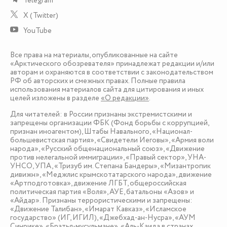
Telegram
X (Twitter)
YouTube
Все права на материалы, опубликованные на сайте
«Арктического обозревателя» принадлежат редакции и/или
авторам и охраняются в соответствии с законодательством
РФ об авторских и смежных правах. Полные правила
использования материалов сайта для цитирования и иных
целей изложены в разделе
«О редакции»
.
Для читателей: в России признаны экстремистскими и
запрещены организации ФБК (Фонд борьбы с коррупцией,
признан иноагентом), Штабы Навального, «Национал-
большевистская партия», «Свидетели Иеговы», «Армия воли
народа», «Русский общенациональный союз», «Движение
против нелегальной иммиграции», «Правый сектор», УНА-
УНСО, УПА, «Тризуб им. Степана Бандеры», «Мизантропик
дивижн», «Меджлис крымскотатарского народа», движение
«Артподготовка», движение ЛГБТ, общероссийская
политическая партия «Воля», АУЕ, батальоны «Азов» и
«Айдар». Признаны террористическими и запрещены:
«Движение Талибан», «Имарат Кавказ», «Исламское
государство» (ИГ, ИГИЛ), «Джебхад-ан-Нусра», «АУМ
Синрике», «Братья-мусульмане», «Аль-Каида в странах