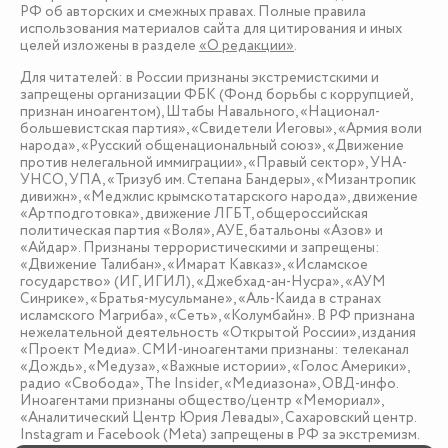
РФ об авторских и смежных правах. Полные правила
использования материалов сайта для цитирования и иных
целей изложены в разделе
«О редакции»
.
Для читателей: в России признаны экстремистскими и
запрещены организации ФБК (Фонд борьбы с коррупцией,
признан иноагентом), Штабы Навального, «Национал-
большевистская партия», «Свидетели Иеговы», «Армия воли
народа», «Русский общенациональный союз», «Движение
против нелегальной иммиграции», «Правый сектор», УНА-
УНСО, УПА, «Тризуб им. Степана Бандеры», «Мизантропик
дивижн», «Меджлис крымскотатарского народа», движение
«Артподготовка», движение ЛГБТ, общероссийская
политическая партия «Воля», АУЕ, батальоны «Азов» и
«Айдар». Признаны террористическими и запрещены:
«Движение Талибан», «Имарат Кавказ», «Исламское
государство» (ИГ, ИГИЛ), «Джебхад-ан-Нусра», «АУМ
Синрике», «Братья-мусульмане», «Аль-Каида в странах
исламского Магриба», «Сеть», «Колумбайн». В РФ признана
нежелательной деятельность «Открытой России», издания
«Проект Медиа». СМИ-иноагентами признаны: телеканал
«Дождь», «Медуза», «Важные истории», «Голос Америки»,
радио «Свобода», The Insider, «Медиазона», ОВД-инфо.
Иноагентами признаны общество/центр «Мемориал»,
«Аналитический Центр Юрия Левады», Сахаровский центр.
Instagram и Facebook (Metа) запрещены в РФ за экстремизм.