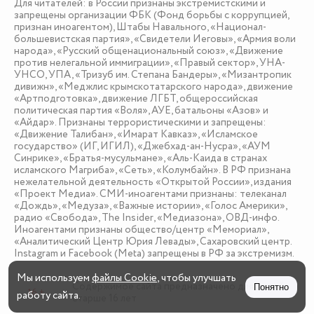
Для читателей: в России признаны экстремистскими и
запрещены организации ФБК (Фонд борьбы с коррупцией,
признан иноагентом), Штабы Навального, «Национал-
большевистская партия», «Свидетели Иеговы», «Армия воли
народа», «Русский общенациональный союз», «Движение
против нелегальной иммиграции», «Правый сектор», УНА-
УНСО, УПА, «Тризуб им. Степана Бандеры», «Мизантропик
дивижн», «Меджлис крымскотатарского народа», движение
«Артподготовка», движение ЛГБТ, общероссийская
политическая партия «Воля», АУЕ, батальоны «Азов» и
«Айдар». Признаны террористическими и запрещены:
«Движение Талибан», «Имарат Кавказ», «Исламское
государство» (ИГ, ИГИЛ), «Джебхад-ан-Нусра», «АУМ
Синрике», «Братья-мусульмане», «Аль-Каида в странах
исламского Магриба», «Сеть», «Колумбайн». В РФ признана
нежелательной деятельность «Открытой России», издания
«Проект Медиа». СМИ-иноагентами признаны: телеканал
«Дождь», «Медуза», «Важные истории», «Голос Америки»,
радио «Свобода», The Insider, «Медиазона», ОВД-инфо.
Иноагентами признаны общество/центр «Мемориал»,
«Аналитический Центр Юрия Левады», Сахаровский центр.
Instagram и Facebook (Metа) запрещены в РФ за экстремизм.
Мы используем
файлы Cookie
, чтобы улучшать
Содержимое сайта предназначено для детей
Понятно
16 +
работу сайта.
старше 16 лет