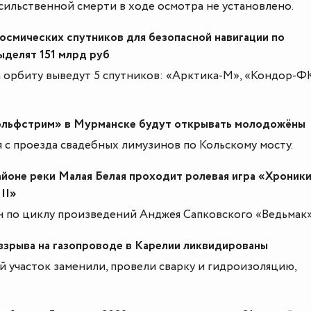
сильственной смерти в ходе осмотра не установлено.
осмических спутников для безопасной навигации по
ыделят 151 млрд руб
а орбиту выведут 5 спутников: «Арктика-М», «Кондор-Ф
ольфстрим» в Мурманске будут открывать молодожёны
я с проезда свадебных лимузинов по Кольскому мосту.
айоне реки Малая Белая проходит ролевая игра «Хроник
 II»
н по циклу произведений Анджея Сапковского «Ведьмак»
взрыва на газопроводе в Карелии ликвидированы
 участок заменили, провели сварку и гидроизоляцию,