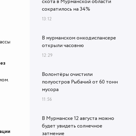
скота в Мурманской области
сократилось на 34%
13:12
В мурманском онкодиспансере
ассы
открыли часовню
12:29
без
Волонтёры очистили
мом.
полуостров Рыбачий от 60 тонн
мусора
11:56
В Мурманске 12 августа можно
будет увидеть солнечное
ации
затмение