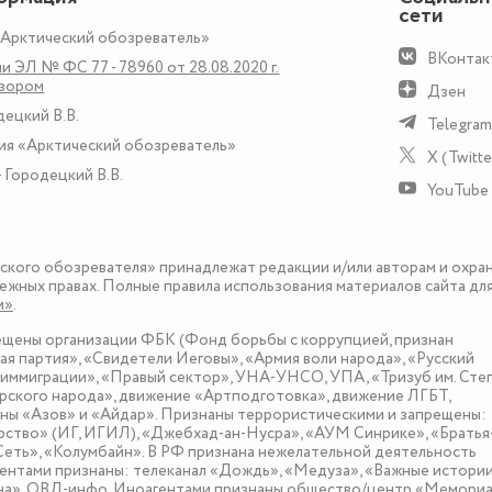
сети
«Арктический обозреватель»
ВКонтак
и ЭЛ № ФС 77 - 78960 от 28.08.2020 г.
дзором
Дзен
децкий В.В.
Telegram
ия «Арктический обозреватель»
X (Twitte
 Городецкий В.В.
YouTube
еского обозревателя» принадлежат редакции и/или авторам и охра
ежных правах. Полные правила использования материалов сайта дл
и»
.
рещены организации ФБК (Фонд борьбы с коррупцией, признан
я партия», «Свидетели Иеговы», «Армия воли народа», «Русский
иммиграции», «Правый сектор», УНА-УНСО, УПА, «Тризуб им. Сте
ского народа», движение «Артподготовка», движение ЛГБТ,
оны «Азов» и «Айдар». Признаны террористическими и запрещены:
рство» (ИГ, ИГИЛ), «Джебхад-ан-Нусра», «АУМ Синрике», «Братья
«Сеть», «Колумбайн». В РФ признана нежелательной деятельность
нтами признаны: телеканал «Дождь», «Медуза», «Важные истории
зона», ОВД-инфо. Иноагентами признаны общество/центр «Мемориа