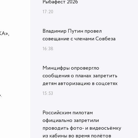
Рыбафест 2026
17:20
Владимир Путин провел
КА»,
совещание с членами Совбеза
16:38
Минцифры опровергло
сообщения о планах запретить
и
детям авторизацию в соцсетях
15:53
.
Российским пилотам
официально запретили
проводить фото- и видеосъёмку
из кабины во время полётов