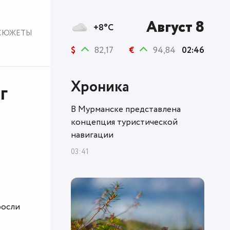
Август 8
+8°C
СЮЖЕТЫ
$
82,17
€
94,84
02:46
Хроника
г
В Мурманске представлена
концепция туристической
навигации
03:41
росли