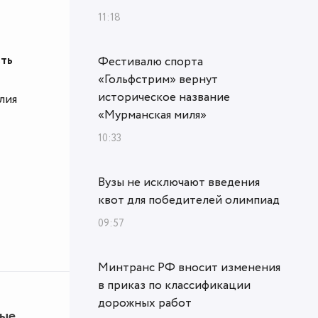
11:18
сть
Фестивалю спорта
«Гольфстрим» вернут
историческое название
лия
«Мурманская миля»
10:33
Вузы не исключают введения
квот для победителей олимпиад
09:57
Минтранс РФ вносит изменения
в приказ по классификации
дорожных работ
ные