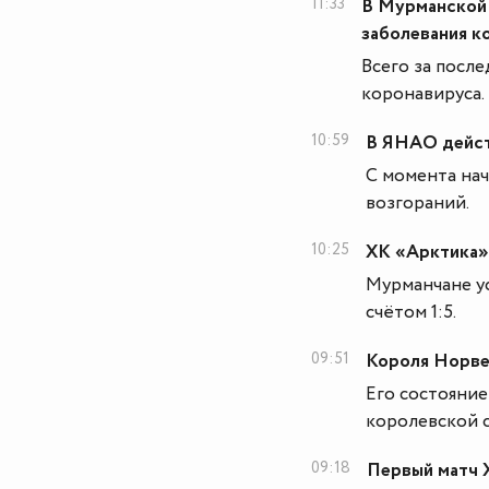
11:33
В Мурманской 
заболевания к
Всего за после
коронавируса.
10:59
В ЯНАО дейст
С момента нач
возгораний.
10:25
ХК «Арктика» 
Мурманчане у
счётом 1:5.
09:51
Короля Норве
Его состояние
королевской с
09:18
Первый матч 