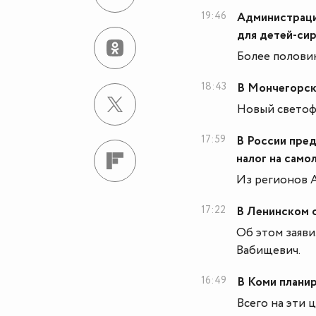
19:46
Администраци
для детей-си
Более полови
18:43
В Мончегорск
Новый светоф
17:59
В России пре
налог на само
Из регионов 
17:22
В Ленинском 
Об этом заяв
Вабищевич.
16:49
В Коми плани
Всего на эти 