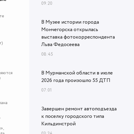
09:20
те
В Музее истории города
Мончегорска открылась
выставка фотокорреспондента
r)
Льва Федосеева
08:45
В Мурманской области в июле
няются
я
2026 года произошло 55 ДТП
07:01
пана
Завершен ремонт автоподъезда
к поселку городского типа
-
Кильдинстрой
»,
л»,
03:24