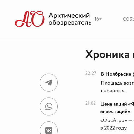
16+
СОБ
Хроника н
22:27
В Ноябрьске 
Площадь возго
пожарных.
21:02
Цена акций «
инвестиций»
«ФосАгро» — 
в 2022 году