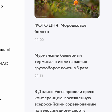
ир
ФОТО ДНЯ: Морошковое
болото
00:00
енный
Мурманский балкерный
терминал в июле нарастил
 ЧАО.
грузооборот почти в 3 раза
20:13
В Долине Уюта провели пресс-
конференцию, посвященную
г
всероссийским соревнованиям
по велосипедному спорту