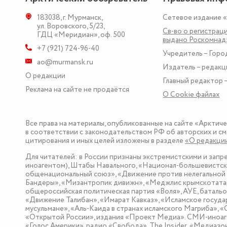
183038
,
г. Мурманск
,
Сетевое издание 
ул. Воровского, 5/23
,
Св-во о регистраци
ГДЦ «Меридиан», оф. 500
выдано Роскомна
+7 (921) 724-96-40
Учредитель – Горо
ao@murmansk.ru
Издатель – редакц
О редакции
Главный редактор –
Реклама на сайте не продаётся
О Сookie файлах
Все права на материалы, опубликованные на сайте «Арктич
в соответствии с законодательством РФ об авторских и см
цитирования и иных целей изложены в разделе
«О редакци
Для читателей: в России признаны экстремистскими и зап
иноагентом), Штабы Навального, «Национал-большевистска
общенациональный союз», «Движение против нелегальной 
Бандеры», «Мизантропик дивижн», «Меджлис крымскотатар
общероссийская политическая партия «Воля», АУЕ, баталь
«Движение Талибан», «Имарат Кавказ», «Исламское госуда
мусульмане», «Аль-Каида в странах исламского Магриба», 
«Открытой России», издания «Проект Медиа». СМИ-иноаге
«Голос Америки», радио «Свобода», The Insider, «Медиа