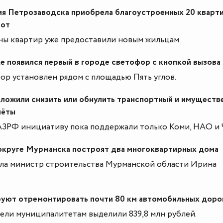
я Петрозаводска приобрела благоустроенных 20 кварт
рот
ны квартир уже предоставили новым жильцам.
е появился первый в городе светофор с кнопкой вызова
ор установлен рядом с площадью Пять углов.
дложили снизить или обнулить транспортный и имуществ
лёты
АЗРФ инициативу пока поддержали только Коми, НАО и
округе Мурманска построят два многоквартирных дома
ила министр строительства Мурманской области Ирина
руют отремонтировать почти 80 км автомобильных доро
цели муниципалитетам выделили 839,8 млн рублей.