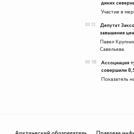
диких северн
Участие в ме
03:12
Депутат Закс
завышения цен
Павел Крупник
Савельева.
00:58
Ассоциация т
совершили 8,5
Показатель на
Арктический обозреватель
Правовая инф