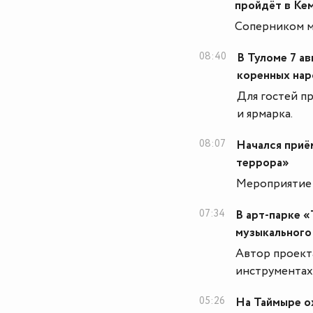
пройдёт в Кем
Соперником м
08:40
В Туломе 7 а
коренных нар
Для гостей п
и ярмарка.
08:07
Начался приём
террора»
Мероприятие 
07:34
В арт-парке «
музыкального 
Автор проект
инструментах
05:26
На Таймыре о