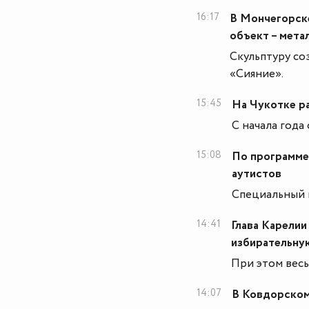
16:17
В Мончегорске
объект – мета
Скульптуру со
«Сияние».
15:45
На Чукотке р
С начала года
15:08
По программе 
аутистов
Специальный к
14:41
Глава Карелии
избирательну
При этом весь
14:07
В Ковдорском