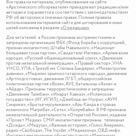
Все права на материалы, опубликованные на сайте
«Арктического обозревателя» принадлежат редакции и/или
авторам и охраняются в соответствии с законодательством
РФ об авторских и смежных правах. Полные правила
использования материалов сайта для цитирования и иных
целей изложены в разделе
«О редакции»
.
Для читателей: в России признаны экстремистскими и
запрещены организации ФБК (Фонд борьбы с коррупцией,
признан иноагентом), Штабы Навального, «Национал-
большевистская партия», «Свидетели Иеговы», «Армия воли
народа», «Русский общенациональный союз», «Движение
против нелегальной иммиграции», «Правый сектор», УНА-
УНСО, УПА, «Тризуб им. Степана Бандеры», «Мизантропик
дивижн», «Меджлис крымскотатарского народа», движение
«Артподготовка», движение ЛГБТ, общероссийская
политическая партия «Воля», АУЕ, батальоны «Азов» и
«Айдар». Признаны террористическими и запрещены:
«Движение Талибан», «Имарат Кавказ», «Исламское
государство» (ИГ, ИГИЛ), «Джебхад-ан-Нусра», «АУМ
Синрике», «Братья-мусульмане», «Аль-Каида в странах
исламского Магриба», «Сеть», «Колумбайн». В РФ признана
нежелательной деятельность «Открытой России», издания
«Проект Медиа». СМИ-иноагентами признаны: телеканал
«Дождь», «Медуза», «Важные истории», «Голос Америки»,
радио «Свобода», The Insider, «Медиазона», ОВД-инфо.
Иноагентами признаны общество/центр «Мемориал»,