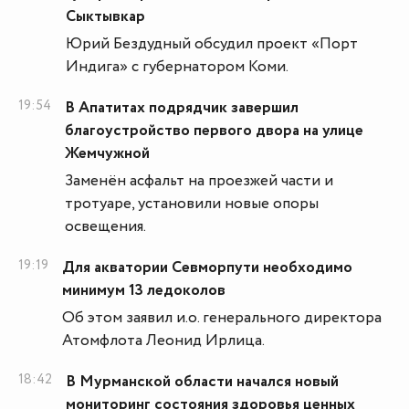
Сыктывкар
Юрий Бездудный обсудил проект «Порт
Индига» с губернатором Коми.
19:54
В Апатитах подрядчик завершил
благоустройство первого двора на улице
Жемчужной
Заменён асфальт на проезжей части и
тротуаре, установили новые опоры
освещения.
19:19
Для акватории Севморпути необходимо
минимум 13 ледоколов
Об этом заявил и.о. генерального директора
Атомфлота Леонид Ирлица.
18:42
В Мурманской области начался новый
мониторинг состояния здоровья ценных