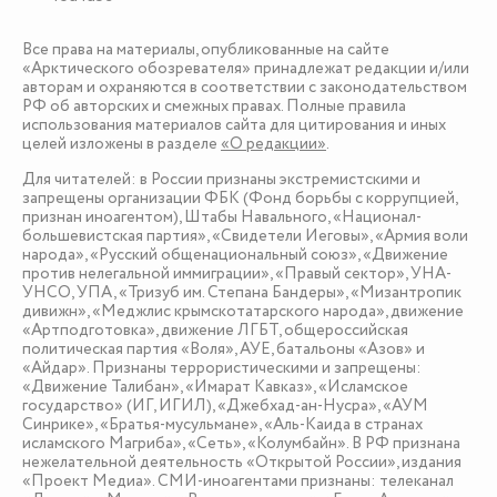
Все права на материалы, опубликованные на сайте
«Арктического обозревателя» принадлежат редакции и/или
авторам и охраняются в соответствии с законодательством
РФ об авторских и смежных правах. Полные правила
использования материалов сайта для цитирования и иных
целей изложены в разделе
«О редакции»
.
Для читателей: в России признаны экстремистскими и
запрещены организации ФБК (Фонд борьбы с коррупцией,
признан иноагентом), Штабы Навального, «Национал-
большевистская партия», «Свидетели Иеговы», «Армия воли
народа», «Русский общенациональный союз», «Движение
против нелегальной иммиграции», «Правый сектор», УНА-
УНСО, УПА, «Тризуб им. Степана Бандеры», «Мизантропик
дивижн», «Меджлис крымскотатарского народа», движение
«Артподготовка», движение ЛГБТ, общероссийская
политическая партия «Воля», АУЕ, батальоны «Азов» и
«Айдар». Признаны террористическими и запрещены:
«Движение Талибан», «Имарат Кавказ», «Исламское
государство» (ИГ, ИГИЛ), «Джебхад-ан-Нусра», «АУМ
Синрике», «Братья-мусульмане», «Аль-Каида в странах
исламского Магриба», «Сеть», «Колумбайн». В РФ признана
нежелательной деятельность «Открытой России», издания
«Проект Медиа». СМИ-иноагентами признаны: телеканал