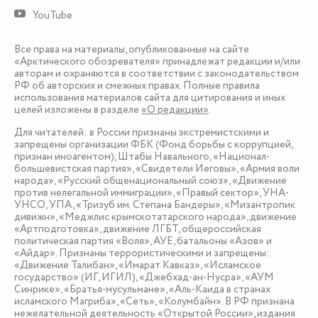
YouTube
Все права на материалы, опубликованные на сайте
«Арктического обозревателя» принадлежат редакции и/или
авторам и охраняются в соответствии с законодательством
РФ об авторских и смежных правах. Полные правила
использования материалов сайта для цитирования и иных
целей изложены в разделе
«О редакции»
.
Для читателей: в России признаны экстремистскими и
запрещены организации ФБК (Фонд борьбы с коррупцией,
признан иноагентом), Штабы Навального, «Национал-
большевистская партия», «Свидетели Иеговы», «Армия воли
народа», «Русский общенациональный союз», «Движение
против нелегальной иммиграции», «Правый сектор», УНА-
УНСО, УПА, «Тризуб им. Степана Бандеры», «Мизантропик
дивижн», «Меджлис крымскотатарского народа», движение
«Артподготовка», движение ЛГБТ, общероссийская
политическая партия «Воля», АУЕ, батальоны «Азов» и
«Айдар». Признаны террористическими и запрещены:
«Движение Талибан», «Имарат Кавказ», «Исламское
государство» (ИГ, ИГИЛ), «Джебхад-ан-Нусра», «АУМ
Синрике», «Братья-мусульмане», «Аль-Каида в странах
исламского Магриба», «Сеть», «Колумбайн». В РФ признана
нежелательной деятельность «Открытой России», издания