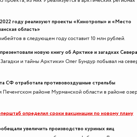
33 проекта, из них 9 реализуется в арктических регионах
в 2022 году реализуют проекты «Кинотропы» и «Место
манская область»
ибейтов в следующем году составит 10 млн рублей.
презентовали новую книгу об Арктике и загадках Север
«Загадки и тайны Арктики» Олег Бундур побывал на сев
та СФ отработала противовоздушные стрельбы
и Печенгском районе Мурманской области в районе озе
перштаб определил сроки вакцинации по новому плану
ообещали увеличить производство куриных яиц