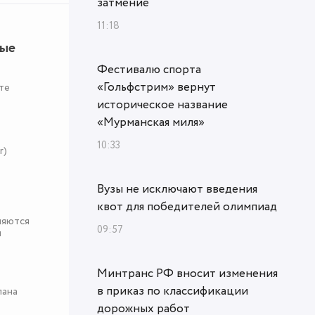
затмение
11:18
ные
Фестивалю спорта
«Гольфстрим» вернут
те
историческое название
«Мурманская миля»
10:33
r)
Вузы не исключают введения
квот для победителей олимпиад
няются
09:57
я
Минтранс РФ вносит изменения
в приказ по классификации
пана
дорожных работ