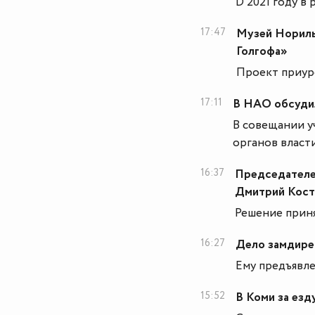
D 2021 году в
17:47
Музей Нориль
Голгофа»
Проект приур
17:11
В НАО обсудил
В совещании у
органов власти
16:37
Председателе
Дмитрий Кос
Решение прин
16:27
Дело замдире
Ему предъявлено
15:52
В Коми за езд