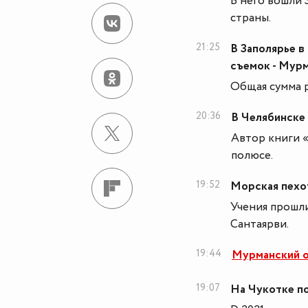
В него вошли 
страны.
21:25
В Заполярье 
съемок - Мур
Общая сумма р
20:36
В Челябинске 
Автор книги 
полюсе.
19:52
Морская пехо
Учения прошл
Сантаярви.
19:44
Мурманский о
19:07
На Чукотке п