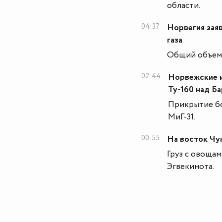
области.
04:37
Норвегия зая
газа
Общий объем 
02:44
Норвежские 
Ту-160 над Б
Прикрытие б
МиГ-31.
00:55
На восток Чу
Груз с овоща
Эгвекинота.