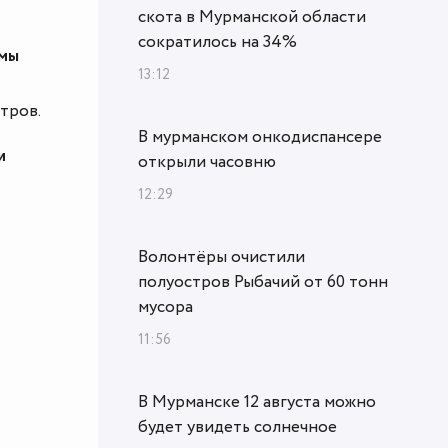
скота в Мурманской области
сократилось на 34%
емы
13:12
тров.
В мурманском онкодиспансере
и
открыли часовню
12:29
Волонтёры очистили
полуостров Рыбачий от 60 тонн
мусора
11:56
В Мурманске 12 августа можно
будет увидеть солнечное