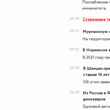
Послабление 
иммунитета.
09:50
Сторонника т
09:35
Мурманскую о
На территории
09:03
В Норильске 
В 2021 году п
08:06
В Швеции пре
старше 16 лет
Об этом заяв
06:29
Из России в 
динозавров
Грузовой авт