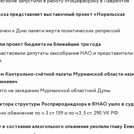
 регионе запустили в работу птицефабрику в Лаврентия.
ска представляет выставочный проект «Норильская
очен к Дню памяти жертв политических репрессий.
и проект бюджета на ближайшие три года
частвовали депутаты заксобрания НАО и представители
.
м Контрольно-счётной палаты Мурманской области наз
тюкевич
ято на заседании Мурманской областной Думы
ктора структуры Росприроднадзора в ЯНАО ушло в суд
 обвинение по ч. 3 ст. 159 и по ч.3, 5 ст. 290 УК РФ.
у в состоянии алкогольного опьянения уволили главу Емв