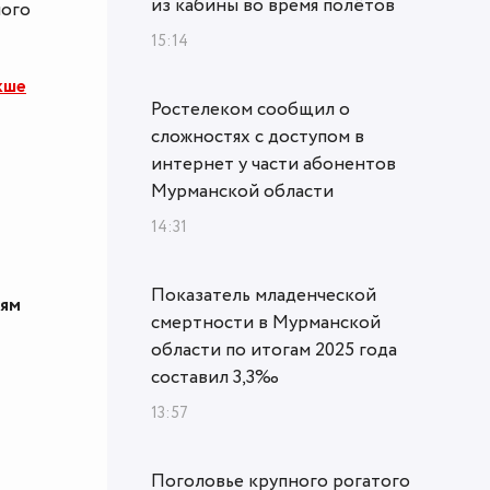
из кабины во время полётов
ного
15:14
кше
Ростелеком сообщил о
сложностях с доступом в
интернет у части абонентов
Мурманской области
14:31
Показатель младенческой
дям
смертности в Мурманской
области по итогам 2025 года
составил 3,3‰
13:57
Поголовье крупного рогатого