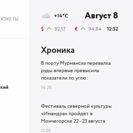
Август 8
+14°C
СЮЖЕТЫ
$
82,17
€
94,84
12:52
Хроника
В порту Мурманска перевалка
руды впервые превысила
показатели по углю
ский
14:28
Фестиваль северной культуры
«Имандра» пройдёт в
Мончегорске 22–23 августа
11:00