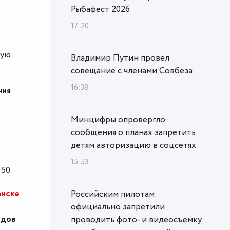
Рыбафест 2026
17:20
ную
Владимир Путин провел
совещание с членами Совбеза
16:38
ния
Минцифры опровергло
сообщения о планах запретить
детям авторизацию в соцсетях
15:53
50.
анске
Российским пилотам
официально запретили
одов
проводить фото- и видеосъёмку