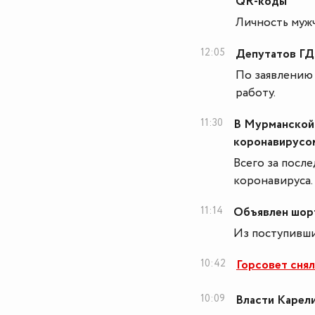
QR-коды
Личность мужч
12:05
Депутатов ГД
По заявлению 
работу.
11:30
В Мурманской 
коронавирусо
Всего за после
коронавируса.
11:14
Объявлен шорт
Из поступивши
10:42
Горсовет снял
10:09
Власти Карел