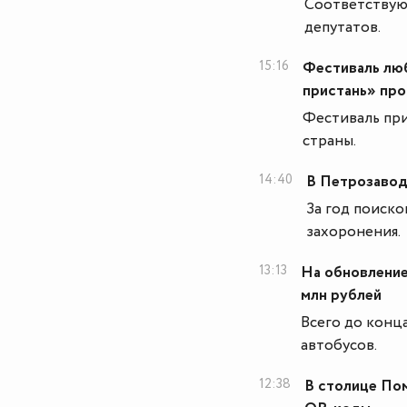
Соответствую
депутатов.
15:16
Фестиваль люб
пристань» про
Фестиваль при
страны.
14:40
В Петрозавод
За год поиско
захоронения.
13:13
На обновление
млн рублей
Всего до конц
автобусов.
12:38
В столице По