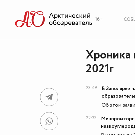
16+
СОБ
Хроника 
2021г
23:49
В Заполярье 
образователь
Об этом заяв
22:33
Минпромторг 
низкоуглерод