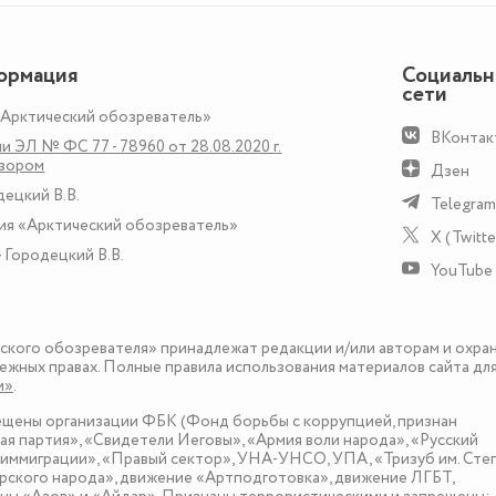
ормация
Социаль
сети
«Арктический обозреватель»
ВКонтак
и ЭЛ № ФС 77 - 78960 от 28.08.2020 г.
дзором
Дзен
децкий В.В.
Telegram
ия «Арктический обозреватель»
X (Twitte
 Городецкий В.В.
YouTube
еского обозревателя» принадлежат редакции и/или авторам и охра
ежных правах. Полные правила использования материалов сайта дл
и»
.
рещены организации ФБК (Фонд борьбы с коррупцией, признан
я партия», «Свидетели Иеговы», «Армия воли народа», «Русский
иммиграции», «Правый сектор», УНА-УНСО, УПА, «Тризуб им. Сте
ского народа», движение «Артподготовка», движение ЛГБТ,