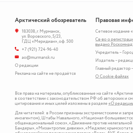
Арктический обозреватель
Правовая инф
183038
,
г. Мурманск
,
Сетевое издание 
ул. Воровского, 5/23
,
Св-во о регистраци
ГДЦ «Меридиан», оф. 500
выдано Роскомна
+7 (921) 724-96-40
Учредитель – Горо
ao@murmansk.ru
Издатель – редакц
О редакции
Главный редактор –
Реклама на сайте не продаётся
О Сookie файлах
Все права на материалы, опубликованные на сайте «Арктич
в соответствии с законодательством РФ об авторских и см
цитирования и иных целей изложены в разделе
«О редакци
Для читателей: в России признаны экстремистскими и зап
иноагентом), Штабы Навального, «Национал-большевистска
общенациональный союз», «Движение против нелегальной 
Бандеры», «Мизантропик дивижн», «Меджлис крымскотатар