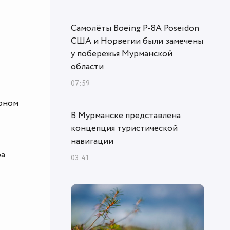
Самолёты Boeing P-8A Poseidon
США и Норвегии были замечены
у побережья Мурманской
области
07:59
а
ерном
В Мурманске представлена
концепция туристической
навигации
ра
03:41