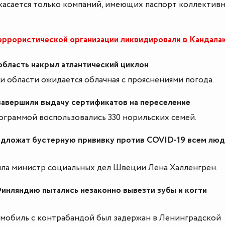
касается только компаний, имеющих паспорт коллектив
еррористической организации ликвидировали в Кандала
бласть накрыл атлантический циклон
 области ожидается облачная с прояснениями погода.
завершили выдачу сертификатов на переселение
рограммой воспользовались 330 норильских семей.
дложат бустерную прививку против COVID-19 всем лю
ила министр социальных дел Швеции Лена Халленгрен.
Финляндию пытались незаконно вывезти зубы и когти
омобиль с контрабандой был задержан в Ленинградской