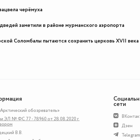
зацвела черёмуха
дведей заметили в районе мурманского аэропорта
ской Соломбалы пытаются сохранить церковь XVII века
ормация
Социаль
сети
«Арктический обозреватель»
ВКонтак
и ЭЛ № ФС 77 - 78960 от 28.08.2020 г.
дзором
Дзен
децкий В.В.
Telegram