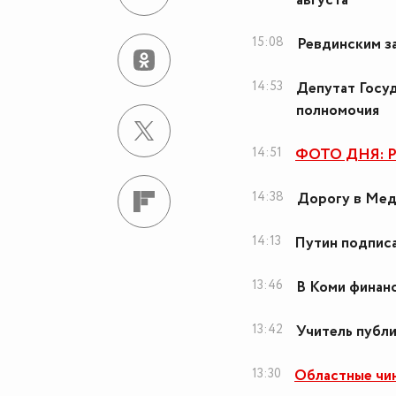
августа
15:08
Ревдинским з
14:53
Депутат Госу
полномочия
14:51
ФОТО ДНЯ: Ра
14:38
Дорогу в Мед
14:13
Путин подписа
13:46
В Коми финанс
13:42
Учитель публи
13:30
Областные чин