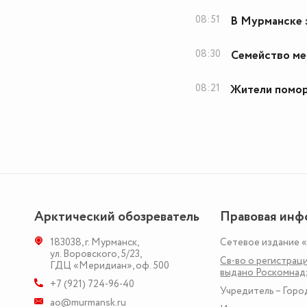
08:51
В Мурманске 
08:30
Семейство ме
08:21
Жители помор
Арктический обозреватель
Правовая инф
183038
,
г. Мурманск
,
Сетевое издание 
ул. Воровского, 5/23
,
Св-во о регистраци
ГДЦ «Меридиан», оф. 500
выдано Роскомна
+7 (921) 724-96-40
Учредитель – Горо
ao@murmansk.ru