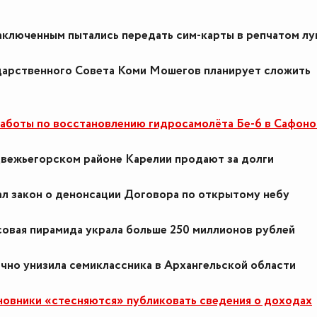
аключенным пытались передать сим-карты в репчатом лу
дарственного Совета Коми Мошегов планирует сложить
боты по восстановлению гидросамолёта Бе-6 в Сафоно
вежьегорском районе Карелии продают за долги
л закон о денонсации Договора по открытому небу
овая пирамида украла больше 250 миллионов рублей
чно унизила семиклассника в Архангельской области
овники «стесняются» публиковать сведения о доходах