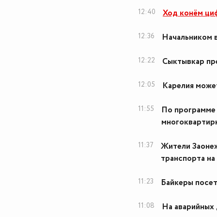
12:40
Ход конём ци
12:36
Начальником в
12:22
Сыктывкар пр
12:05
Карелия може
11:55
По программе
многоквартир
11:37
Жители Заонеж
транспорта на
11:23
Байкеры посе
11:08
На аварийных 