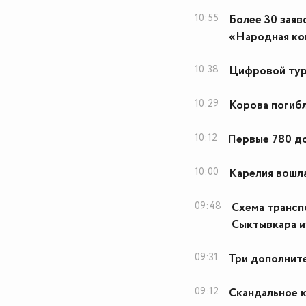
10:55
Более 30 заяв
«Народная ко
10:38
Цифровой тур
10:29
Корова погибл
10:12
Первые 780 д
10:00
Карелия вошл
09:48
Схема трансп
Сыктывкара и
09:31
Три дополните
09:12
Скандальное 