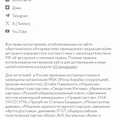
ВКонтакте
Дзен
Telegram
X (Twitter)
YouTube
Все права на материалы, опубликованные на сайте
«Арктического обозревателя» принадлежат редакции и/или
авторам и охраняются в соответствии с законодательством
РФ об авторских и смежных правах. Полные правила
использования материалов сайта для цитирования и иных
целей изложены в разделе
«О редакции»
.
Для читателей: в России признаны экстремистскими и
запрещены организации ФБК (Фонд борьбы с коррупцией,
признан иноагентом), Штабы Навального, «Национал-
большевистская партия», «Свидетели Иеговы», «Армия воли
народа», «Русский общенациональный союз», «Движение
против нелегальной иммиграции», «Правый сектор», УНА-
УНСО, УПА, «Тризуб им. Степана Бандеры», «Мизантропик
дивижн», «Меджлис крымскотатарского народа», движение
«Артподготовка», движение ЛГБТ, общероссийская
политическая партия «Воля», АУЕ, батальоны «Азов» и