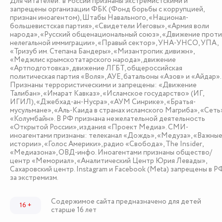
Для читателей: в России признаны экстремистскими и
запрещены организации ФБК (Фонд борьбы с коррупцией,
признан иноагентом), Штабы Навального, «Национал-
большевистская партия», «Свидетели Иеговы», «Армия воли
народа», «Русский общенациональный союз», «Движение проти
нелегальной иммиграции», «Правый сектор», УНА-УНСО, УПА,
«Тризуб им. Степана Бандеры», «Мизантропик дивижн»,
«Меджлис крымскотатарского народа», движение
«Артподготовка», движение ЛГБТ, общероссийская
политическая партия «Воля», АУЕ, батальоны «Азов» и «Айдар».
Признаны террористическими и запрещены: «Движение
Талибан», «Имарат Кавказ», «Исламское государство» (ИГ,
ИГИЛ), «Джебхад-ан-Нусра», «АУМ Синрике», «Братья-
мусульмане», «Аль-Каида в странах исламского Магриба», «Сеть»
«Колумбайн». В РФ признана нежелательной деятельность
«Открытой России», издания «Проект Медиа». СМИ-
иноагентами признаны: телеканал «Дождь», «Медуза», «Важны
истории», «Голос Америки», радио «Свобода», The Insider,
«Медиазона», ОВД-инфо. Иноагентами признаны общество/
центр «Мемориал», «Аналитический Центр Юрия Левады»,
Сахаровский центр. Instagram и Facebook (Metа) запрещены в Р
за экстремизм.
Содержимое сайта предназначено для детей
16 +
старше 16 лет