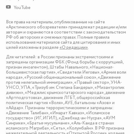
YouTube
Все права на материалы, опубликованные на сайте
«Арктического обозревателя» принадлежат редакции и/или
авторам и охраняются в соответствии с законодательством
РФ об авторских и смежных правах. Полные правила
использования материалов сайта для цитирования и иных
целей изложены в разделе
«О редакции»
.
Для читателей: в России признаны экстремистскими и
запрещены организации ФБК (Фонд борьбы с коррупцией,
признан иноагентом), Штабы Навального, «Национал-
большевистская партия», «Свидетели Иеговы», «Армия воли
народа», «Русский общенациональный союз», «Движение
против нелегальной иммиграции», «Правый сектор», УНА-
УНСО, УПА, «Тризуб им. Степана Бандеры», «Мизантропик
дивижн», «Меджлис крымскотатарского народа», движение
«Артподготовка», движение ЛГБТ, общероссийская
политическая партия «Воля», АУЕ, батальоны «Азов» и
«Айдар». Признаны террористическими и запрещены:
«Движение Талибан», «Имарат Кавказ», «Исламское
государство» (ИГ, ИГИЛ), «Джебхад-ан-Нусра», «АУМ
Синрике», «Братья-мусульмане», «Аль-Каида в странах
исламского Магриба», «Сеть», «Колумбайн». В РФ признана
нежелательной деятельность «Открытой России», издания