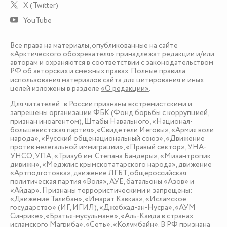
X (Twitter)
YouTube
Все права на материалы, опубликованные на сайте
«Арктического обозревателя» принадлежат редакции и/или
авторам и охраняются в соответствии с законодательством
РФ об авторских и смежных правах. Полные правила
использования материалов сайта для цитирования и иных
целей изложены в разделе
«О редакции»
.
Для читателей: в России признаны экстремистскими и
запрещены организации ФБК (Фонд борьбы с коррупцией,
признан иноагентом), Штабы Навального, «Национал-
большевистская партия», «Свидетели Иеговы», «Армия воли
народа», «Русский общенациональный союз», «Движение
против нелегальной иммиграции», «Правый сектор», УНА-
УНСО, УПА, «Тризуб им. Степана Бандеры», «Мизантропик
дивижн», «Меджлис крымскотатарского народа», движение
«Артподготовка», движение ЛГБТ, общероссийская
политическая партия «Воля», АУЕ, батальоны «Азов» и
«Айдар». Признаны террористическими и запрещены:
«Движение Талибан», «Имарат Кавказ», «Исламское
государство» (ИГ, ИГИЛ), «Джебхад-ан-Нусра», «АУМ
Синрике», «Братья-мусульмане», «Аль-Каида в странах
исламского Магриба», «Сеть», «Колумбайн». В РФ признана