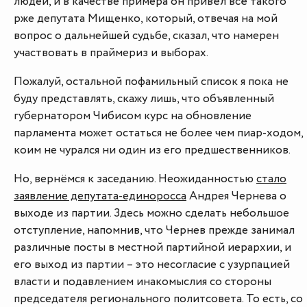
людей, и в качестве примера он привёл всё такого
рже депутата Мищенко, который, отвечая на мой
вопрос о дальнейшей судьбе, сказал, что намерен
участвовать в праймериз и выборах.
Пожалуй, остальной пофамильный список я пока не
буду представлять, скажу лишь, что объявленный
губернатором Чибисом курс на обновление
парламента может остаться не более чем пиар-ходом,
коим не чурался ни один из его предшественников.
Но, вернёмся к заседанию. Неожиданностью
стало
заявление депутата-единоросса
Андрея Чернева о
выходе из партии. Здесь можно сделать небольшое
отступление, напомнив, что Чернев прежде занимал
различные посты в местной партийной иерархии, и
его выход из партии – это несогласие с узурпацией
власти и подавлением инакомыслия со стороны
председателя регионального политсовета. То есть, со