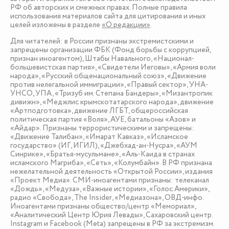
РФ об авторских и смежных правах. Полные правила
использования материалов сайта для цитирования и иных
целей изложены в разделе
«О редакции»
.
Для читателей: в России признаны экстремистскими и
запрещены организации ФБК (Фонд борьбы с коррупцией,
признан иноагентом), Штабы Навального, «Национал-
большевистская партия», «Свидетели Иеговы», «Армия воли
народа», «Русский общенациональный союз», «Движение
против нелегальной иммиграции», «Правый сектор», УНА-
УНСО, УПА, «Тризуб им. Степана Бандеры», «Мизантропик
дивижн», «Меджлис крымскотатарского народа», движение
«Артподготовка», движение ЛГБТ, общероссийская
политическая партия «Воля», АУЕ, батальоны «Азов» и
«Айдар». Признаны террористическими и запрещены:
«Движение Талибан», «Имарат Кавказ», «Исламское
государство» (ИГ, ИГИЛ), «Джебхад-ан-Нусра», «АУМ
Синрике», «Братья-мусульмане», «Аль-Каида в странах
исламского Магриба», «Сеть», «Колумбайн». В РФ признана
нежелательной деятельность «Открытой России», издания
«Проект Медиа». СМИ-иноагентами признаны: телеканал
«Дождь», «Медуза», «Важные истории», «Голос Америки»,
радио «Свобода», The Insider, «Медиазона», ОВД-инфо.
Иноагентами признаны общество/центр «Мемориал»,
«Аналитический Центр Юрия Левады», Сахаровский центр.
Instagram и Facebook (Metа) запрещены в РФ за экстремизм.