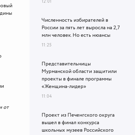
12:01
новый
едины
Численность избирателей в
России за пять лет выросла на 2,7
млн человек. Но есть нюансы
11:25
о
Представительницы
Мурманской области защитили
т
проекты в финале программы
ми
«Женщина‑лидер»
11:04
и от
Проект из Печенгского округа
вышел в финал конкурса
школьных музеев Российского