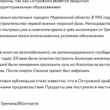
роны, так как Островной является закрытым
ерриториальным образованием.
самым восточным городом Мурманской области. В 1915 год
 строительство первой военно-морской базы. Непосредств
 построен уже в советское время в трёх километрах от Гр
именования также использовалось условное обозначение
е имел ни автомобильного, ни железнодорожного сообще
-х годах ХХ века была попытка построить Кольскую железн
орой были намерения проложить путь из Апатитов на восто
ва. После смерти Сталина проект был заброшен.
товки публикации стало известно, что в Островной при
оннами продовольствия. Продукты уже поступили в мест
Гремиха/ВКонтакте