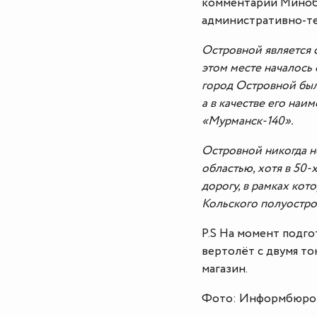
комментарий Минобо
административно-т
Островной является 
этом месте началось
город Островной был
а в качестве его на
«Мурманск-140».
Островной никогда н
областью, хотя в 50
дорогу, в рамках кот
Кольского полуостро
P.S На момент подго
вертолёт с двумя т
магазин.
Фото: Информбюро 