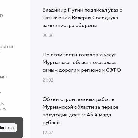
Владимир Путин подписал указ о
r)
назначении Валерия Солодчука
замминистра обороны
00:36
няются
я
По стоимости товаров и услуг
Мурманская область оказалась
самым дорогим регионом СЗФО
пана
21:02
-
Объём строительных работ в
»,
Мурманской области за первое
л»,
полугодие достиг 46,4 млрд
рублей
Понятно
19:57