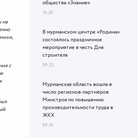
общества «Знание»
10:30
у на
енно
В мурманском центре «Родина»
емихи,
состоялось праздничное
мероприятие в честь Дня
строителя
ния с
09:52
ую
к
Мурманская область вошла в
число регионов-партнёров
Минстроя по повышению
был
производительности труда в
ный
ЖКХ
09:16