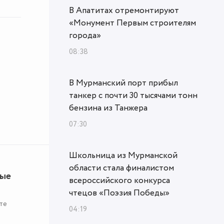
В Апатитах отремонтируют
«Монумент Первым строителям
города»
08:38
В Мурманский порт прибыл
танкер с почти 30 тысячами тонн
бензина из Танжера
07:30
Школьница из Мурманской
области стала финалистом
ные
всероссийского конкурса
чтецов «Поэзия Победы»
те
04:19