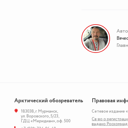
Авто
Вяче
Глав
Арктический обозреватель
Правовая инф
183038
,
г. Мурманск
,
Сетевое издание 
ул. Воровского, 5/23
,
Св-во о регистраци
ГДЦ «Меридиан», оф. 500
выдано Роскомна