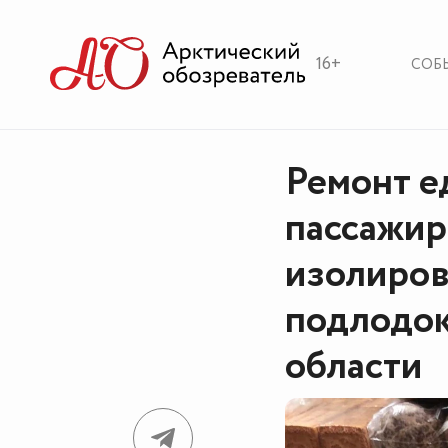
16+
СОБ
Ремонт е
пассажир
изолиров
подлодок
области