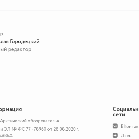
р:
слав Городецкий
ный редактор
ормация
Социаль
сети
«Арктический обозреватель»
ВКонтак
и ЭЛ № ФС 77 - 78960 от 28.08.2020 г.
дзором
Дзен