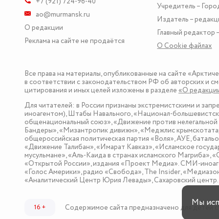
+7 (921) 724-96-40
Учредитель – Горо
ao@murmansk.ru
Издатель – редакц
О редакции
Главный редактор –
Реклама на сайте не продаётся
О Сookie файлах
Все права на материалы, опубликованные на сайте «Арктич
в соответствии с законодательством РФ об авторских и см
цитирования и иных целей изложены в разделе
«О редакци
Для читателей: в России признаны экстремистскими и зап
иноагентом), Штабы Навального, «Национал-большевистска
общенациональный союз», «Движение против нелегальной 
Бандеры», «Мизантропик дивижн», «Меджлис крымскотатар
общероссийская политическая партия «Воля», АУЕ, баталь
«Движение Талибан», «Имарат Кавказ», «Исламское госуда
мусульмане», «Аль-Каида в странах исламского Магриба», 
«Открытой России», издания «Проект Медиа». СМИ-иноаге
«Голос Америки», радио «Свобода», The Insider, «Медиа
«Аналитический Центр Юрия Левады», Сахаровский центр. I
Мы ис
Содержимое сайта предназначено для детей с
16 +