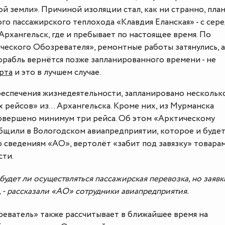
й земли». Причиной изоляции стал, как ни странно, пла
о пассажирского теплохода «Клавдия Еланская» - с сер
 Архангельск, где и пребывает по настоящее время. По
еского Обозревателя», ремонтные работы затянулись, а
орабль вернётся позже запланированного времени - не
рта
и это в лучшем случае.
беспечения жизнедеятельности, запланировано нескольк
рейсов» из... Архангельска. Кроме них, из Мурманска
овершено минимум три рейса. Об этом «Арктическому
щили в Вологодском авиапредприятии, которое и буде
 сведениям «АО», вертолёт «забит под завязку» товара
ти.
будет ли осуществляться пассажирская перевозка, но заявк
 - рассказали «АО» сотрудники авиапредприятия.
еватель» также рассчитывает в ближайшее время на