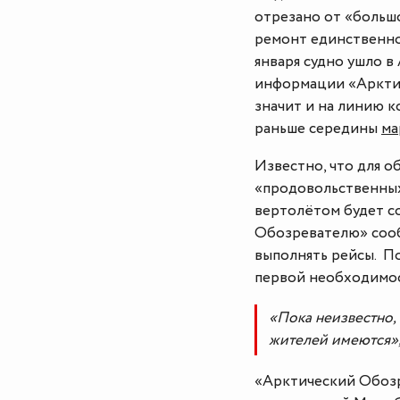
отрезано от «большо
ремонт единственног
января судно ушло в
информации «Арктич
значит и на линию к
раньше середины
ма
Известно, что для о
«продовольственных 
вертолётом будет с
Обозревателю» сооб
выполнять рейсы. По
первой необходимос
«Пока неизвестно, 
жителей имеются»,
«Арктический Обозр