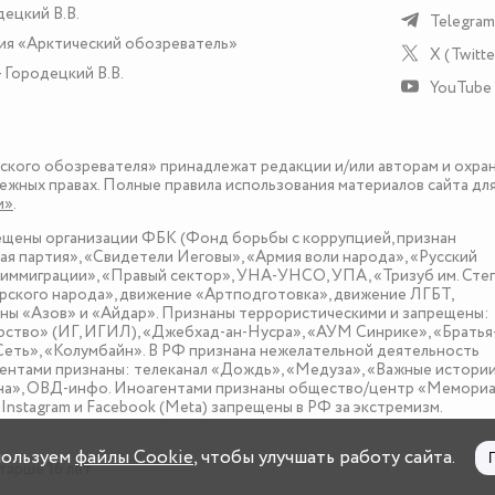
децкий В.В.
Telegram
ия «Арктический обозреватель»
X (Twitte
 Городецкий В.В.
YouTube
еского обозревателя» принадлежат редакции и/или авторам и охра
ежных правах. Полные правила использования материалов сайта дл
и»
.
рещены организации ФБК (Фонд борьбы с коррупцией, признан
я партия», «Свидетели Иеговы», «Армия воли народа», «Русский
иммиграции», «Правый сектор», УНА-УНСО, УПА, «Тризуб им. Сте
ского народа», движение «Артподготовка», движение ЛГБТ,
оны «Азов» и «Айдар». Признаны террористическими и запрещены:
рство» (ИГ, ИГИЛ), «Джебхад-ан-Нусра», «АУМ Синрике», «Братья
«Сеть», «Колумбайн». В РФ признана нежелательной деятельность
нтами признаны: телеканал «Дождь», «Медуза», «Важные истории
зона», ОВД-инфо. Иноагентами признаны общество/центр «Мемориа
nstagram и Facebook (Metа) запрещены в РФ за экстремизм.
пользуем
файлы Cookie
, чтобы улучшать работу сайта.
тарше 16 лет