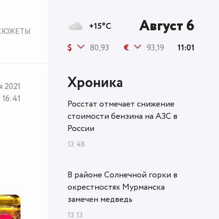
Август 6
+15°C
СЮЖЕТЫ
$
80,93
€
93,19
11:01
Хроника
я 2021
16:41
Росстат отмечает снижение
стоимости бензина на АЗС в
России
13:48
В районе Солнечной горки в
окрестностях Мурманска
замечен медведь
13:13