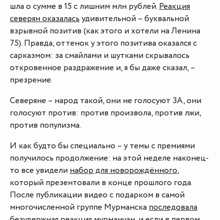
шла о сумме в 15 с лишним млн рублей.
Реакция
северян оказалась
удивительной – буквальной
взрывной позитив (как этого и хотели на Ленина
75). Правда, оттенок у этого позитива оказался с
сарказмом: за смайлами и шутками скрывалось
откровенное раздражение и, я бы даже сказал, –
презрение.
Северяне – народ такой, они не голосуют ЗА, они
голосуют против: против произвола, против лжи,
против популизма.
И как будто бы специально – у темы с премиями
получилось продолжение: на этой неделе наконец-
то все увидели
набор для новорождённого
,
который презентовали в конце прошлого года.
После публикации видео с подарком в самой
многочисленной группе Мурманска
последовала
безудержная реакция
мурманчан, и если в первом