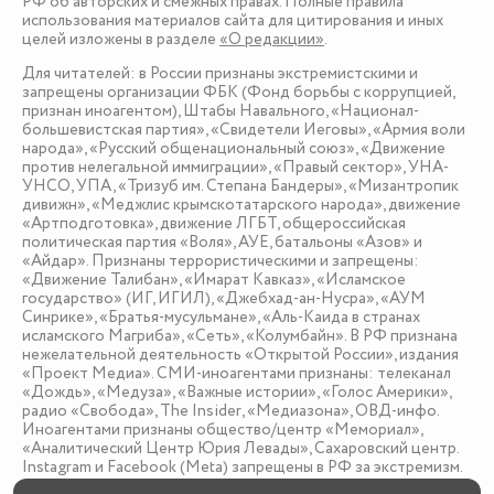
РФ об авторских и смежных правах. Полные правила
использования материалов сайта для цитирования и иных
целей изложены в разделе
«О редакции»
.
Для читателей: в России признаны экстремистскими и
запрещены организации ФБК (Фонд борьбы с коррупцией,
признан иноагентом), Штабы Навального, «Национал-
большевистская партия», «Свидетели Иеговы», «Армия воли
народа», «Русский общенациональный союз», «Движение
против нелегальной иммиграции», «Правый сектор», УНА-
УНСО, УПА, «Тризуб им. Степана Бандеры», «Мизантропик
дивижн», «Меджлис крымскотатарского народа», движение
«Артподготовка», движение ЛГБТ, общероссийская
политическая партия «Воля», АУЕ, батальоны «Азов» и
«Айдар». Признаны террористическими и запрещены:
«Движение Талибан», «Имарат Кавказ», «Исламское
государство» (ИГ, ИГИЛ), «Джебхад-ан-Нусра», «АУМ
Синрике», «Братья-мусульмане», «Аль-Каида в странах
исламского Магриба», «Сеть», «Колумбайн». В РФ признана
нежелательной деятельность «Открытой России», издания
«Проект Медиа». СМИ-иноагентами признаны: телеканал
«Дождь», «Медуза», «Важные истории», «Голос Америки»,
радио «Свобода», The Insider, «Медиазона», ОВД-инфо.
Иноагентами признаны общество/центр «Мемориал»,
«Аналитический Центр Юрия Левады», Сахаровский центр.
Instagram и Facebook (Metа) запрещены в РФ за экстремизм.