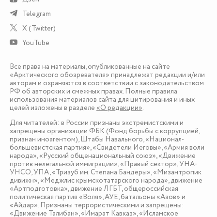
Telegram
X (Twitter)
YouTube
Все права на материалы, опубликованные на сайте
«Арктического обозревателя» принадлежат редакции и/или
авторам и охраняются в соответствии с законодательством
РФ об авторских и смежных правах. Полные правила
использования материалов сайта для цитирования и иных
целей изложены в разделе
«О редакции»
.
Для читателей: в России признаны экстремистскими и
запрещены организации ФБК (Фонд борьбы с коррупцией,
признан иноагентом), Штабы Навального, «Национал-
большевистская партия», «Свидетели Иеговы», «Армия воли
народа», «Русский общенациональный союз», «Движение
против нелегальной иммиграции», «Правый сектор», УНА-
УНСО, УПА, «Тризуб им. Степана Бандеры», «Мизантропик
дивижн», «Меджлис крымскотатарского народа», движение
«Артподготовка», движение ЛГБТ, общероссийская
политическая партия «Воля», АУЕ, батальоны «Азов» и
«Айдар». Признаны террористическими и запрещены:
«Движение Талибан», «Имарат Кавказ», «Исламское