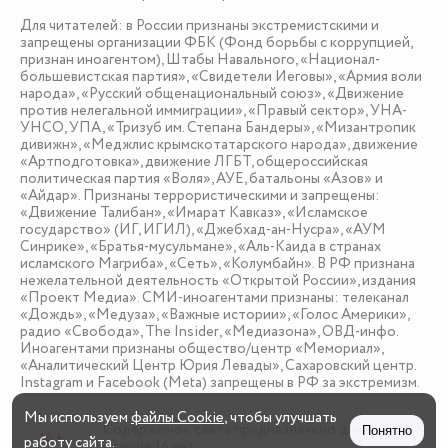
Для читателей: в России признаны экстремистскими и
запрещены организации ФБК (Фонд борьбы с коррупцией,
признан иноагентом), Штабы Навального, «Национал-
большевистская партия», «Свидетели Иеговы», «Армия воли
народа», «Русский общенациональный союз», «Движение
против нелегальной иммиграции», «Правый сектор», УНА-
УНСО, УПА, «Тризуб им. Степана Бандеры», «Мизантропик
дивижн», «Меджлис крымскотатарского народа», движение
«Артподготовка», движение ЛГБТ, общероссийская
политическая партия «Воля», АУЕ, батальоны «Азов» и
«Айдар». Признаны террористическими и запрещены:
«Движение Талибан», «Имарат Кавказ», «Исламское
государство» (ИГ, ИГИЛ), «Джебхад-ан-Нусра», «АУМ
Синрике», «Братья-мусульмане», «Аль-Каида в странах
исламского Магриба», «Сеть», «Колумбайн». В РФ признана
нежелательной деятельность «Открытой России», издания
«Проект Медиа». СМИ-иноагентами признаны: телеканал
«Дождь», «Медуза», «Важные истории», «Голос Америки»,
радио «Свобода», The Insider, «Медиазона», ОВД-инфо.
Иноагентами признаны общество/центр «Мемориал»,
«Аналитический Центр Юрия Левады», Сахаровский центр.
Instagram и Facebook (Metа) запрещены в РФ за экстремизм.
Мы используем
файлы Cookie
, чтобы улучшать
Содержимое сайта предназначено для детей
Понятно
16 +
работу сайта.
старше 16 лет