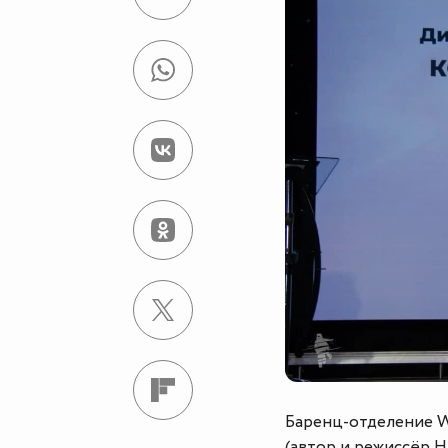
Баренц-отделение W
(автор и режиссёр 