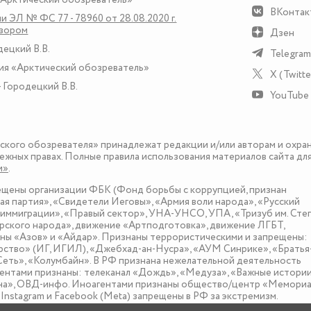
ВКонтак
и ЭЛ № ФС 77 - 78960 от 28.08.2020 г.
дзором
Дзен
децкий В.В.
Telegram
ия «Арктический обозреватель»
X (Twitte
 Городецкий В.В.
YouTube
еского обозревателя» принадлежат редакции и/или авторам и охра
ежных правах. Полные правила использования материалов сайта дл
и»
.
рещены организации ФБК (Фонд борьбы с коррупцией, признан
я партия», «Свидетели Иеговы», «Армия воли народа», «Русский
иммиграции», «Правый сектор», УНА-УНСО, УПА, «Тризуб им. Сте
ского народа», движение «Артподготовка», движение ЛГБТ,
оны «Азов» и «Айдар». Признаны террористическими и запрещены:
рство» (ИГ, ИГИЛ), «Джебхад-ан-Нусра», «АУМ Синрике», «Братья
«Сеть», «Колумбайн». В РФ признана нежелательной деятельность
нтами признаны: телеканал «Дождь», «Медуза», «Важные истории
зона», ОВД-инфо. Иноагентами признаны общество/центр «Мемориа
nstagram и Facebook (Metа) запрещены в РФ за экстремизм.