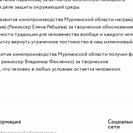
в деле защиты окружающей среды.
звития кинопроизводства Мурманской области награж
я) (Режиссер Елена Рябцева) за творческое обосновани
ости традиции для человечества вообще и каждого чел
ытку вернуть утраченное постоянство в наш изменчивый
ития кинопроизводства Мурманской области получил ф
, режиссер Владимир Фекленко) за творческое
, что человек в любых условиях остается человеком.
ормация
Социаль
сети
«Арктический обозреватель»