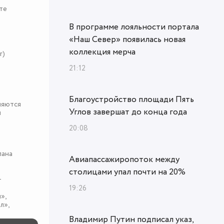
те
В программе лояльности портала
«Наш Север» появилась новая
коллекция мерча
r)
21:12
Благоустройство площади Пять
няются
Углов завершат до конца года
я
20:08
пана
Авиапассажиропоток между
столицами упал почти на 20%
-
19:26
»,
л»,
Владимир Путин подписал указ,