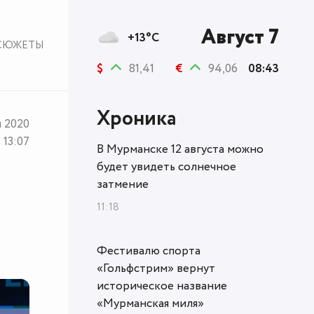
Август 7
+13°C
СЮЖЕТЫ
$
81,41
€
94,06
08:43
Хроника
я 2020
13:07
В Мурманске 12 августа можно
будет увидеть солнечное
затмение
11:18
Фестивалю спорта
«Гольфстрим» вернут
историческое название
«Мурманская миля»