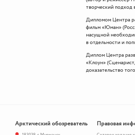
творческий подход 
Дипломом Центра ра
фильм «Юман» (Росси
насущной необходим
в отдельности и поп
Диплом Центра разв
«Клоун» (Сценарист
доказательство того
Арктический обозреватель
Правовая инф
183038
,
г. Мурманск
,
Сетевое издание 