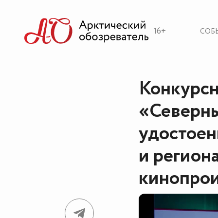
16+
СОБ
Конкурс
«Северны
удостое
и регион
кинопрои