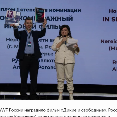
WF России наградило фильм «Дикие и свободные», Рос
Наталия Карачкова) за активную жизненную позицию и