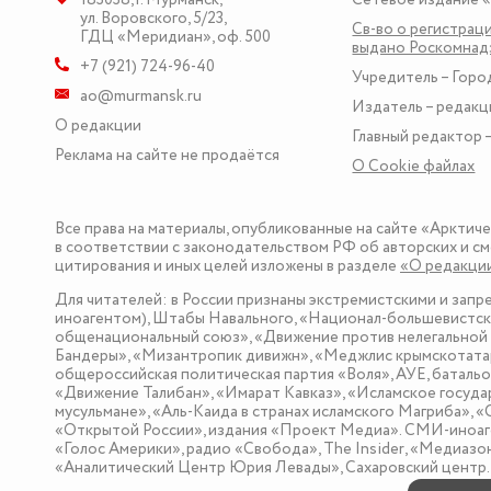
ул. Воровского, 5/23
,
Св-во о регистраци
ГДЦ «Меридиан», оф. 500
выдано Роскомна
+7 (921) 724-96-40
Учредитель – Горо
ao@murmansk.ru
Издатель – редакц
О редакции
Главный редактор –
Реклама на сайте не продаётся
О Сookie файлах
Все права на материалы, опубликованные на сайте «Арктич
в соответствии с законодательством РФ об авторских и см
цитирования и иных целей изложены в разделе
«О редакци
Для читателей: в России признаны экстремистскими и зап
иноагентом), Штабы Навального, «Национал-большевистска
общенациональный союз», «Движение против нелегальной 
Бандеры», «Мизантропик дивижн», «Меджлис крымскотатар
общероссийская политическая партия «Воля», АУЕ, баталь
«Движение Талибан», «Имарат Кавказ», «Исламское госуда
мусульмане», «Аль-Каида в странах исламского Магриба», 
«Открытой России», издания «Проект Медиа». СМИ-иноаге
«Голос Америки», радио «Свобода», The Insider, «Медиа
«Аналитический Центр Юрия Левады», Сахаровский центр. I