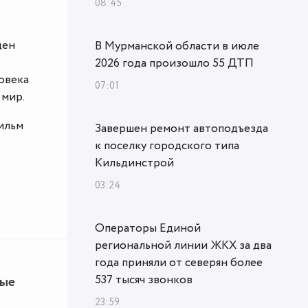
08:45
ден
В Мурманской области в июле
е
2026 года произошло 55 ДТП
овека
07:01
 мир.
ильм
Завершен ремонт автоподъезда
к поселку городского типа
Кильдинстрой
03:24
Операторы Единой
региональной линии ЖКХ за два
года приняли от северян более
537 тысяч звонков
ные
23:59