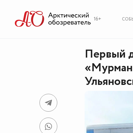
16+
СОБ
Первый 
«Мурмана
Ульяновс