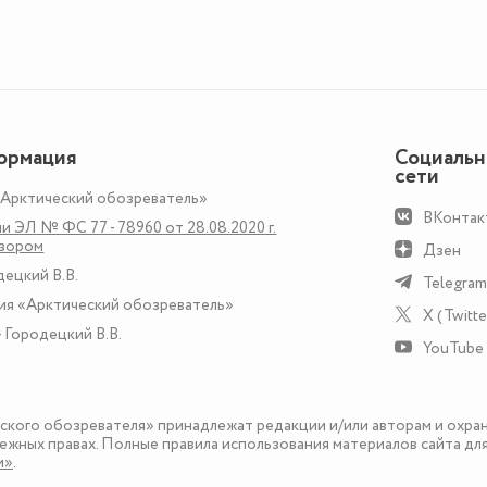
ормация
Социаль
сети
«Арктический обозреватель»
ВКонтак
и ЭЛ № ФС 77 - 78960 от 28.08.2020 г.
дзором
Дзен
децкий В.В.
Telegram
ия «Арктический обозреватель»
X (Twitte
 Городецкий В.В.
YouTube
еского обозревателя» принадлежат редакции и/или авторам и охра
ежных правах. Полные правила использования материалов сайта дл
и»
.