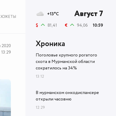
Август 7
+13°C
СЮЖЕТЫ
$
81,41
€
94,06
10:59
Хроника
я 2020
13:29
Поголовье крупного рогатого
скота в Мурманской области
сократилось на 34%
13:12
В мурманском онкодиспансере
открыли часовню
12:29