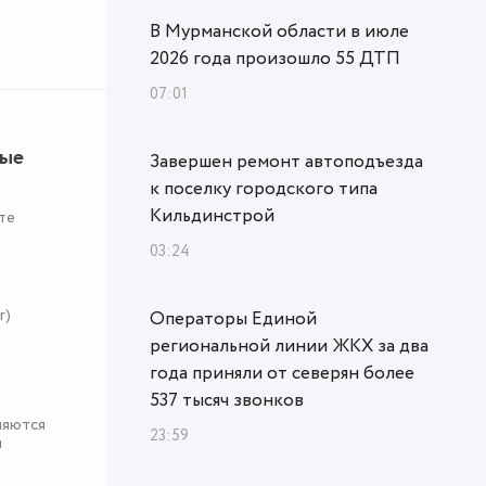
В Мурманской области в июле
2026 года произошло 55 ДТП
07:01
ные
Завершен ремонт автоподъезда
к поселку городского типа
Кильдинстрой
те
03:24
r)
Операторы Единой
региональной линии ЖКХ за два
года приняли от северян более
537 тысяч звонков
няются
23:59
я