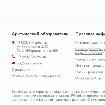
Арктический обозреватель
Правовая инф
183038
,
г. Мурманск
,
Сетевое издание 
ул. Воровского, 5/23
,
Св-во о регистраци
ГДЦ «Меридиан», оф. 500
выдано Роскомна
+7 (921) 724-96-40
Учредитель – Горо
ao@murmansk.ru
Издатель – редакц
О редакции
Главный редактор –
Реклама на сайте не продаётся
О Сookie файлах
Все права на материалы, опубликованные на сайте «Арктич
в соответствии с законодательством РФ об авторских и см
цитирования и иных целей изложены в разделе
«О редакци