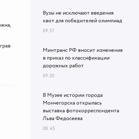
Вузы не исключают введения
квот для победителей олимпиад
ожна,
09:57
играв
Минтранс РФ вносит изменения
в приказ по классификации
дорожных работ
09:20
В Музее истории города
Мончегорска открылась
выставка фотокорреспондента
Льва Федосеева
08:45