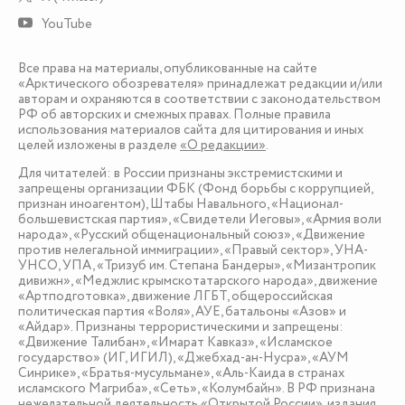
YouTube
Все права на материалы, опубликованные на сайте
«Арктического обозревателя» принадлежат редакции и/или
авторам и охраняются в соответствии с законодательством
РФ об авторских и смежных правах. Полные правила
использования материалов сайта для цитирования и иных
целей изложены в разделе
«О редакции»
.
Для читателей: в России признаны экстремистскими и
запрещены организации ФБК (Фонд борьбы с коррупцией,
признан иноагентом), Штабы Навального, «Национал-
большевистская партия», «Свидетели Иеговы», «Армия воли
народа», «Русский общенациональный союз», «Движение
против нелегальной иммиграции», «Правый сектор», УНА-
УНСО, УПА, «Тризуб им. Степана Бандеры», «Мизантропик
дивижн», «Меджлис крымскотатарского народа», движение
«Артподготовка», движение ЛГБТ, общероссийская
политическая партия «Воля», АУЕ, батальоны «Азов» и
«Айдар». Признаны террористическими и запрещены:
«Движение Талибан», «Имарат Кавказ», «Исламское
государство» (ИГ, ИГИЛ), «Джебхад-ан-Нусра», «АУМ
Синрике», «Братья-мусульмане», «Аль-Каида в странах
исламского Магриба», «Сеть», «Колумбайн». В РФ признана
нежелательной деятельность «Открытой России», издания