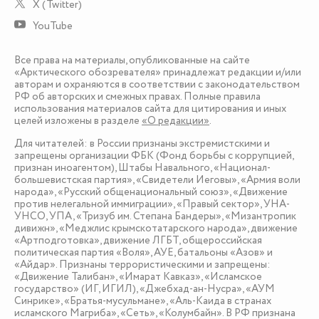
X (Twitter)
YouTube
Все права на материалы, опубликованные на сайте
«Арктического обозревателя» принадлежат редакции и/или
авторам и охраняются в соответствии с законодательством
РФ об авторских и смежных правах. Полные правила
использования материалов сайта для цитирования и иных
целей изложены в разделе
«О редакции»
.
Для читателей: в России признаны экстремистскими и
запрещены организации ФБК (Фонд борьбы с коррупцией,
признан иноагентом), Штабы Навального, «Национал-
большевистская партия», «Свидетели Иеговы», «Армия воли
народа», «Русский общенациональный союз», «Движение
против нелегальной иммиграции», «Правый сектор», УНА-
УНСО, УПА, «Тризуб им. Степана Бандеры», «Мизантропик
дивижн», «Меджлис крымскотатарского народа», движение
«Артподготовка», движение ЛГБТ, общероссийская
политическая партия «Воля», АУЕ, батальоны «Азов» и
«Айдар». Признаны террористическими и запрещены:
«Движение Талибан», «Имарат Кавказ», «Исламское
государство» (ИГ, ИГИЛ), «Джебхад-ан-Нусра», «АУМ
Синрике», «Братья-мусульмане», «Аль-Каида в странах
исламского Магриба», «Сеть», «Колумбайн». В РФ признана