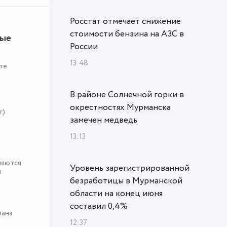
Росстат отмечает снижение
стоимости бензина на АЗС в
ные
России
13:48
те
В районе Солнечной горки в
окрестностях Мурманска
r)
замечен медведь
13:13
няются
Уровень зарегистрированной
я
безработицы в Мурманской
области на конец июня
составил 0,4%
пана
12:37