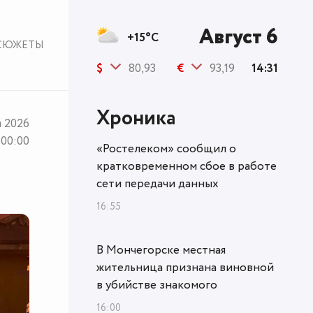
Август 6
+15°C
СЮЖЕТЫ
$
80,93
€
93,19
14:31
Хроника
я 2026
00:00
«Ростелеком» сообщил о
кратковременном сбое в работе
сети передачи данных
16:55
В Мончегорске местная
жительница признана виновной
в убийстве знакомого
16:00