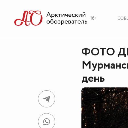
16+
СОБ
ФОТО ДН
Мурманск
день