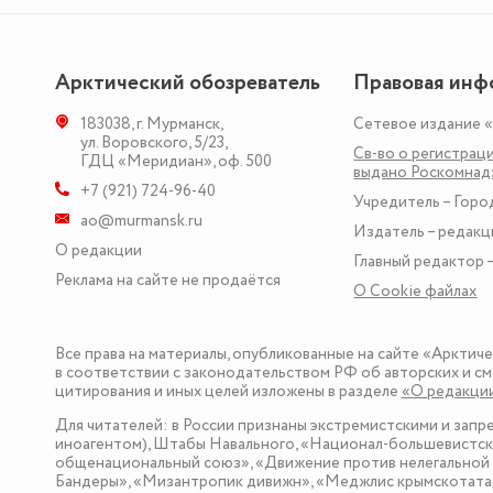
Арктический обозреватель
Правовая инф
183038
,
г. Мурманск
,
Сетевое издание 
ул. Воровского, 5/23
,
Св-во о регистраци
ГДЦ «Меридиан», оф. 500
выдано Роскомна
+7 (921) 724-96-40
Учредитель – Горо
ao@murmansk.ru
Издатель – редакц
О редакции
Главный редактор –
Реклама на сайте не продаётся
О Сookie файлах
Все права на материалы, опубликованные на сайте «Арктич
в соответствии с законодательством РФ об авторских и см
цитирования и иных целей изложены в разделе
«О редакци
Для читателей: в России признаны экстремистскими и зап
иноагентом), Штабы Навального, «Национал-большевистска
общенациональный союз», «Движение против нелегальной 
Бандеры», «Мизантропик дивижн», «Меджлис крымскотатар