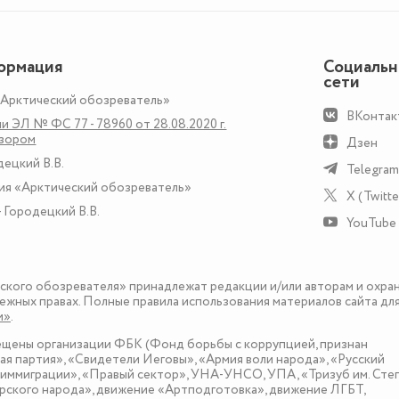
ормация
Социаль
сети
«Арктический обозреватель»
ВКонтак
и ЭЛ № ФС 77 - 78960 от 28.08.2020 г.
дзором
Дзен
децкий В.В.
Telegram
ия «Арктический обозреватель»
X (Twitte
 Городецкий В.В.
YouTube
еского обозревателя» принадлежат редакции и/или авторам и охра
ежных правах. Полные правила использования материалов сайта дл
и»
.
рещены организации ФБК (Фонд борьбы с коррупцией, признан
я партия», «Свидетели Иеговы», «Армия воли народа», «Русский
иммиграции», «Правый сектор», УНА-УНСО, УПА, «Тризуб им. Сте
ского народа», движение «Артподготовка», движение ЛГБТ,