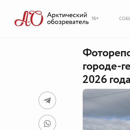
16+
СОБ
Фоторепо
городе-г
2026 год