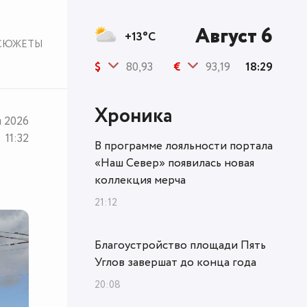
Август 6
+13°C
СЮЖЕТЫ
$
80,93
€
93,19
18:29
Хроника
я 2026
11:32
В программе лояльности портала
«Наш Север» появилась новая
коллекция мерча
21:12
Благоустройство площади Пять
Углов завершат до конца года
20:08