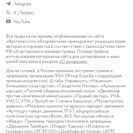
Telegram
X (Twitter)
YouTube
Все права на материалы, опубликованные на сайте
«Арктического обозревателя» принадлежат редакции и/или
авторам и охраняются в соответствии с законодательством
РФ об авторских и смежных правах. Полные правила
использования материалов сайта для цитирования и иных
целей изложены в разделе
«О редакции»
.
Для читателей: в России признаны экстремистскими и
запрещены организации ФБК (Фонд борьбы с коррупцией,
признан иноагентом), Штабы Навального, «Национал-
большевистская партия», «Свидетели Иеговы», «Армия воли
народа», «Русский общенациональный союз», «Движение
против нелегальной иммиграции», «Правый сектор», УНА-
УНСО, УПА, «Тризуб им. Степана Бандеры», «Мизантропик
дивижн», «Меджлис крымскотатарского народа», движение
«Артподготовка», движение ЛГБТ, общероссийская
политическая партия «Воля», АУЕ, батальоны «Азов» и
«Айдар». Признаны террористическими и запрещены:
«Движение Талибан», «Имарат Кавказ», «Исламское
государство» (ИГ, ИГИЛ), «Джебхад-ан-Нусра», «АУМ