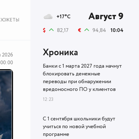
Август 9
+17°C
СЮЖЕТЫ
$
82,17
€
94,84
10:04
Хроника
я 2026
00:00
Банки с 1 марта 2027 года начнут
блокировать денежные
переводы при обнаружении
вредоносного ПО у клиентов
12:23
С 1 сентября школьники будут
учиться по новой учебной
программе