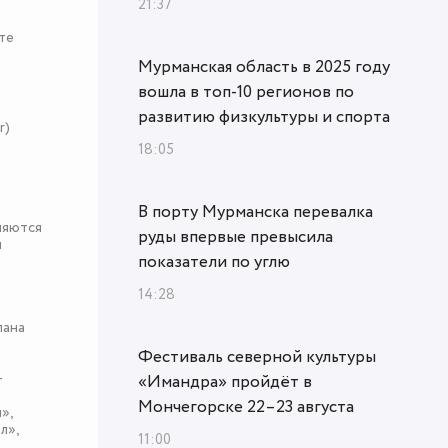
21:37
те
Мурманская область в 2025 году
вошла в топ‑10 регионов по
развитию физкультуры и спорта
r)
18:05
В порту Мурманска перевалка
няются
руды впервые превысила
я
показатели по углю
14:28
пана
Фестиваль северной культуры
-
«Имандра» пройдёт в
Мончегорске 22–23 августа
»,
л»,
11:00