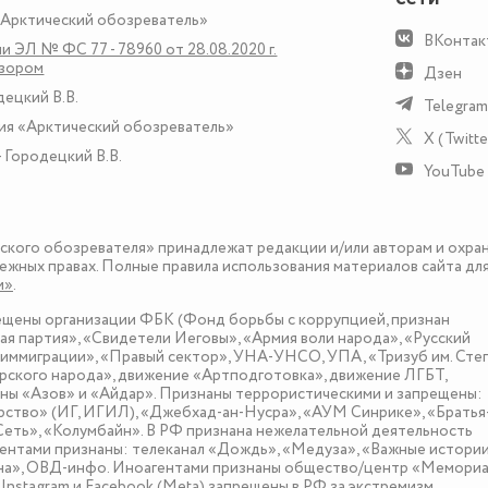
«Арктический обозреватель»
ВКонтак
и ЭЛ № ФС 77 - 78960 от 28.08.2020 г.
дзором
Дзен
децкий В.В.
Telegram
ия «Арктический обозреватель»
X (Twitte
 Городецкий В.В.
YouTube
еского обозревателя» принадлежат редакции и/или авторам и охра
ежных правах. Полные правила использования материалов сайта дл
и»
.
рещены организации ФБК (Фонд борьбы с коррупцией, признан
я партия», «Свидетели Иеговы», «Армия воли народа», «Русский
иммиграции», «Правый сектор», УНА-УНСО, УПА, «Тризуб им. Сте
ского народа», движение «Артподготовка», движение ЛГБТ,
оны «Азов» и «Айдар». Признаны террористическими и запрещены:
рство» (ИГ, ИГИЛ), «Джебхад-ан-Нусра», «АУМ Синрике», «Братья
«Сеть», «Колумбайн». В РФ признана нежелательной деятельность
нтами признаны: телеканал «Дождь», «Медуза», «Важные истории
зона», ОВД-инфо. Иноагентами признаны общество/центр «Мемориа
nstagram и Facebook (Metа) запрещены в РФ за экстремизм.