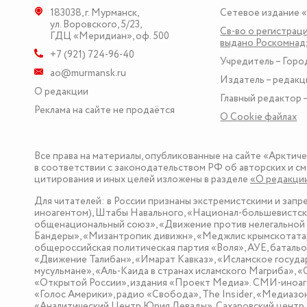
183038
,
г. Мурманск
,
Сетевое издание 
ул. Воровского, 5/23
,
Св-во о регистраци
ГДЦ «Меридиан», оф. 500
выдано Роскомна
+7 (921) 724-96-40
Учредитель – Горо
ao@murmansk.ru
Издатель – редакц
О редакции
Главный редактор –
Реклама на сайте не продаётся
О Сookie файлах
Все права на материалы, опубликованные на сайте «Арктич
в соответствии с законодательством РФ об авторских и см
цитирования и иных целей изложены в разделе
«О редакци
Для читателей: в России признаны экстремистскими и зап
иноагентом), Штабы Навального, «Национал-большевистска
общенациональный союз», «Движение против нелегальной 
Бандеры», «Мизантропик дивижн», «Меджлис крымскотатар
общероссийская политическая партия «Воля», АУЕ, баталь
«Движение Талибан», «Имарат Кавказ», «Исламское госуда
мусульмане», «Аль-Каида в странах исламского Магриба», 
«Открытой России», издания «Проект Медиа». СМИ-иноаге
«Голос Америки», радио «Свобода», The Insider, «Медиа
«Аналитический Центр Юрия Левады», Сахаровский центр. I