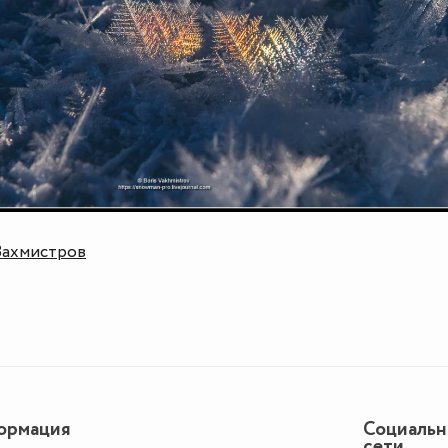
Вахмистров
ормация
Социаль
сети