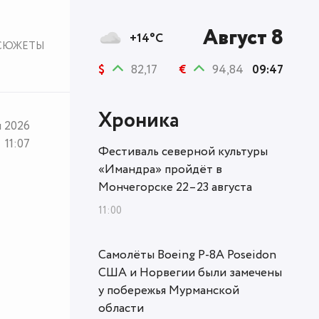
Август 8
+14°C
СЮЖЕТЫ
$
82,17
€
94,84
09:47
Хроника
я 2026
11:07
Фестиваль северной культуры
«Имандра» пройдёт в
Мончегорске 22–23 августа
11:00
Самолёты Boeing P-8A Poseidon
США и Норвегии были замечены
у побережья Мурманской
области