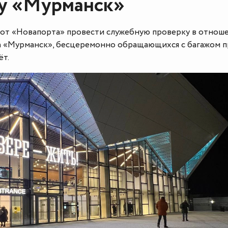
ту «Мурманск»
от «Новапорта» провести служебную проверку в отнош
а «Мурманск», бесцеремонно обращающихся с багажом 
ёт.