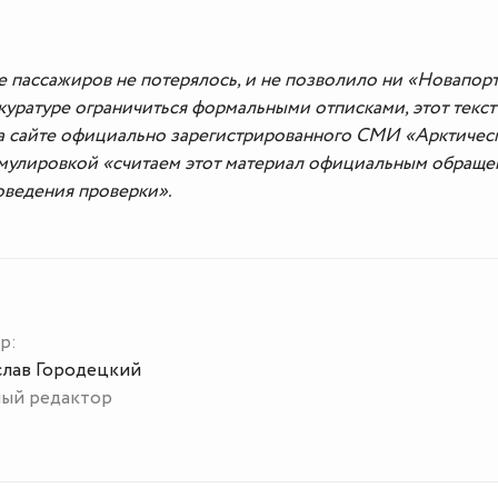
е пассажиров не потерялось, и не позволило ни «Новапорт
куратуре ограничиться формальными отписками, этот текст
на сайте официально зарегистрированного СМИ «Арктичес
рмулировкой «считаем этот материал официальным обращ
роведения проверки».
р:
слав Городецкий
ный редактор