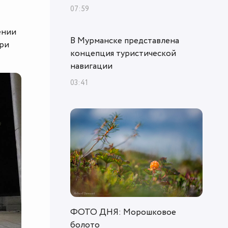
07:59
ении
В Мурманске представлена
при
концепция туристической
навигации
03:41
ФОТО ДНЯ: Морошковое
болото