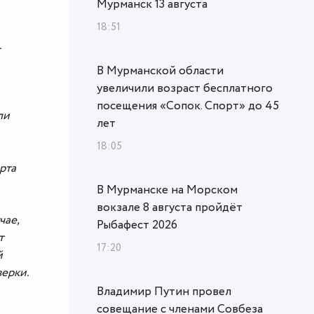
Мурманск 13 августа
18:51
.
В Мурманской области
увеличили возраст бесплатного
посещения «Сопок. Спорт» до 45
ли
лет
18:05
рта
В Мурманске на Морском
вокзале 8 августа пройдёт
чае,
Рыбафест 2026
т
17:20
й
верки.
Владимир Путин провел
совещание с членами Совбеза