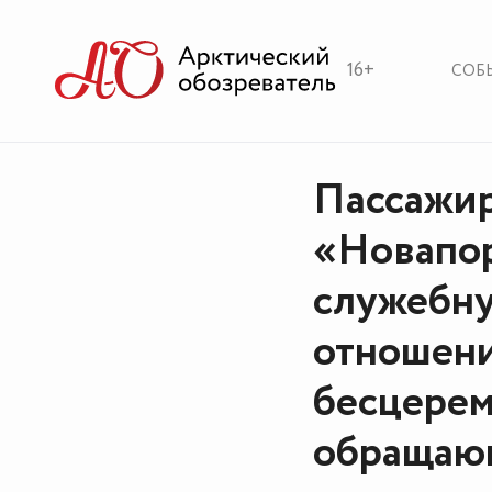
16+
СОБ
Пассажир
«Новапор
служебну
отношени
бесцере
обращающ