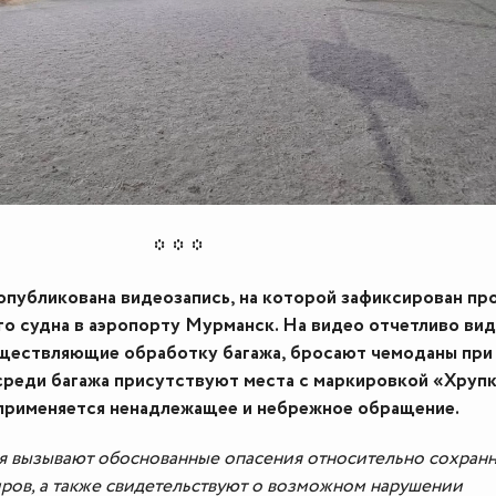
опубликована видеозапись, на которой зафиксирован пр
о судна в аэропорту Мурманск. На видео отчетливо вид
уществляющие обработку багажа, бросают чемоданы при
 среди багажа присутствуют места с маркировкой «Хрупк
 применяется ненадлежащее и небрежное обращение.
я вызывают обоснованные опасения относительно сохран
ров, а также свидетельствуют о возможном нарушении