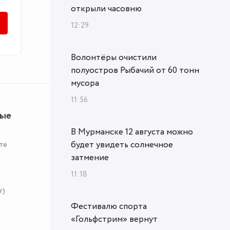
открыли часовню
12:29
Волонтёры очистили
полуостров Рыбачий от 60 тонн
мусора
11:56
ные
В Мурманске 12 августа можно
будет увидеть солнечное
те
затмение
11:18
r)
Фестивалю спорта
«Гольфстрим» вернут