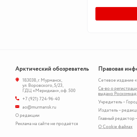
Арктический обозреватель
Правовая инф
183038
,
г. Мурманск
,
Сетевое издание 
ул. Воровского, 5/23
,
Св-во о регистраци
ГДЦ «Меридиан», оф. 500
выдано Роскомна
+7 (921) 724-96-40
Учредитель – Горо
ao@murmansk.ru
Издатель – редакц
О редакции
Главный редактор –
Реклама на сайте не продаётся
О Сookie файлах