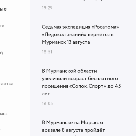
ные
19:29
те
Седьмая экспедиция «Росатома»
«Ледокол знаний» вернётся в
Мурманск 13 августа
18:51
r)
В Мурманской области
увеличили возраст бесплатного
няются
посещения «Сопок. Спорт» до 45
я
лет
18:05
пана
В Мурманске на Морском
-
вокзале 8 августа пройдёт