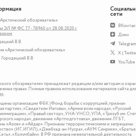
ормация
Социаль
сети
«Арктический обозреватель»
ВКонтак
и ЭЛ № ФС 77 - 78960 от 28.08.2020 г.
дзором
Дзен
децкий В.В.
Telegram
ия «Арктический обозреватель»
X (Twitte
 Городецкий В.В.
YouTube
еского обозревателя» принадлежат редакции и/или авторам и охра
ежных правах. Полные правила использования материалов сайта дл
и»
.
рещены организации ФБК (Фонд борьбы с коррупцией, признан
я партия», «Свидетели Иеговы», «Армия воли народа», «Русский
иммиграции», «Правый сектор», УНА-УНСО, УПА, «Тризуб им. Сте
ского народа», движение «Артподготовка», движение ЛГБТ,
оны «Азов» и «Айдар». Признаны террористическими и запрещены:
рство» (ИГ, ИГИЛ), «Джебхад-ан-Нусра», «АУМ Синрике», «Братья
«Сеть», «Колумбайн». В РФ признана нежелательной деятельность