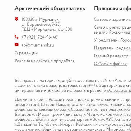
Арктический обозреватель
Правовая инф
183038
,
г. Мурманск
,
Сетевое издание 
ул. Воровского, 5/23
,
Св-во о регистраци
ГДЦ «Меридиан», оф. 500
выдано Роскомна
+7 (921) 724-96-40
Учредитель – Горо
ao@murmansk.ru
Издатель – редакц
О редакции
Главный редактор –
Реклама на сайте не продаётся
О Сookie файлах
Все права на материалы, опубликованные на сайте «Арктич
в соответствии с законодательством РФ об авторских и см
цитирования и иных целей изложены в разделе
«О редакци
Для читателей: в России признаны экстремистскими и зап
иноагентом), Штабы Навального, «Национал-большевистска
общенациональный союз», «Движение против нелегальной 
Бандеры», «Мизантропик дивижн», «Меджлис крымскотатар
общероссийская политическая партия «Воля», АУЕ, баталь
«Движение Талибан», «Имарат Кавказ», «Исламское госуда
мусульмане», «Аль-Каида в странах исламского Магриба», 