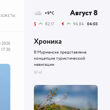
Август 8
+9°C
СЮЖЕТЫ
$
82,17
€
94,84
04:03
Хроника
я 2026
17:30
В Мурманске представлена
концепция туристической
навигации
03:41