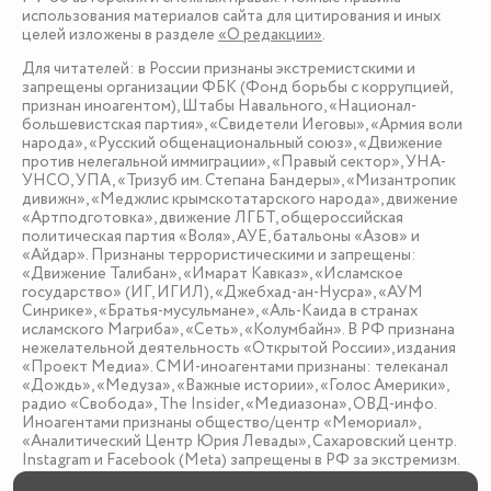
использования материалов сайта для цитирования и иных
целей изложены в разделе
«О редакции»
.
Для читателей: в России признаны экстремистскими и
запрещены организации ФБК (Фонд борьбы с коррупцией,
признан иноагентом), Штабы Навального, «Национал-
большевистская партия», «Свидетели Иеговы», «Армия воли
народа», «Русский общенациональный союз», «Движение
против нелегальной иммиграции», «Правый сектор», УНА-
УНСО, УПА, «Тризуб им. Степана Бандеры», «Мизантропик
дивижн», «Меджлис крымскотатарского народа», движение
«Артподготовка», движение ЛГБТ, общероссийская
политическая партия «Воля», АУЕ, батальоны «Азов» и
«Айдар». Признаны террористическими и запрещены:
«Движение Талибан», «Имарат Кавказ», «Исламское
государство» (ИГ, ИГИЛ), «Джебхад-ан-Нусра», «АУМ
Синрике», «Братья-мусульмане», «Аль-Каида в странах
исламского Магриба», «Сеть», «Колумбайн». В РФ признана
нежелательной деятельность «Открытой России», издания
«Проект Медиа». СМИ-иноагентами признаны: телеканал
«Дождь», «Медуза», «Важные истории», «Голос Америки»,
радио «Свобода», The Insider, «Медиазона», ОВД-инфо.
Иноагентами признаны общество/центр «Мемориал»,
«Аналитический Центр Юрия Левады», Сахаровский центр.
Instagram и Facebook (Metа) запрещены в РФ за экстремизм.