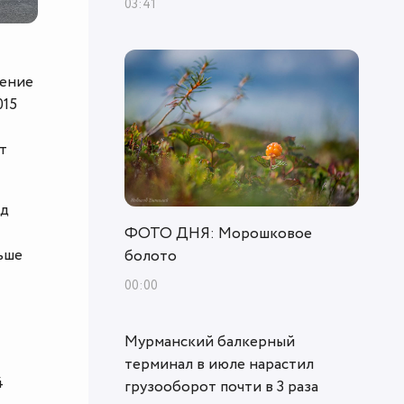
03:41
ление
015
т
ед
ФОТО ДНЯ: Морошковое
ьше
болото
00:00
Мурманский балкерный
терминал в июле нарастил
4
грузооборот почти в 3 раза