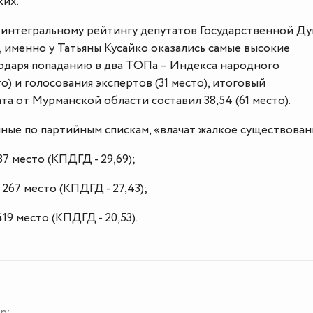
ких.
интегральному рейтингу депутатов Государственной Д
, именно у Татьяны Кусайко оказались самые высокие
одаря попаданию в два ТОПа – Индекса народного
о) и голосования экспертов (31 место), итоговый
а от Мурманской области составил 38,54 (61 место).
ные по партийным спискам, «влачат жалкое существован
7 место (КПДГД - 29,69);
267 место (КПДГД - 27,43);
19 место (КПДГД - 20,53).
р: