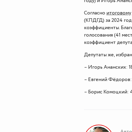
году) и Игорь Ананс
Согласно
итоговому
(КПДГД) за 2024 год
коэффициенты. Благ
голосования (41 мест
коэффициент депутат
Депутаты же, избран
– Игорь Ананских: 18
– Евгений Фёдоров: 
– Борис Комоцкий: 4
Авто