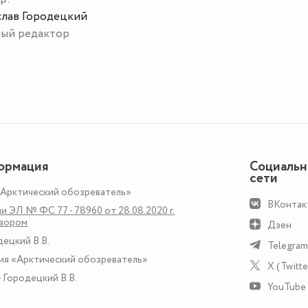
слав Городецкий
ный редактор
ормация
Социаль
сети
«Арктический обозреватель»
ВКонтак
и ЭЛ № ФС 77 - 78960 от 28.08.2020 г.
дзором
Дзен
децкий В.В.
Telegram
ия «Арктический обозреватель»
X (Twitte
 Городецкий В.В.
YouTube