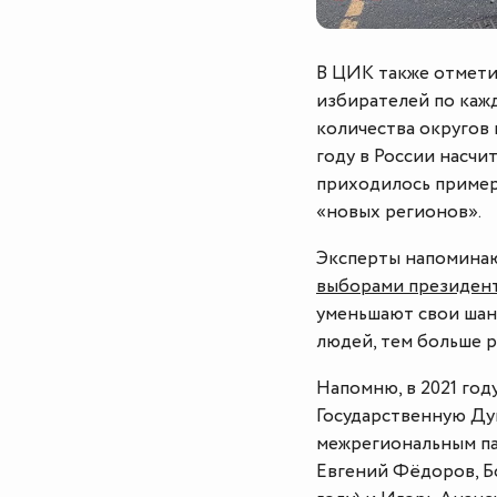
В ЦИК также отметил
избирателей по каж
количества округов 
году в России насчи
приходилось примерн
«новых регионов».
Эксперты напоминаю
выборами президен
уменьшают свои шан
людей, тем больше р
Напомню, в 2021 год
Государственную Дум
межрегиональным п
Евгений Фёдоров, Б