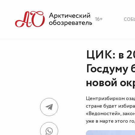
16+
СОБ
ЦИК: в 2
Госдуму 
новой ок
Центризбирком озада
стране будет избир
«Ведомостей», зако
уже в марте этого го