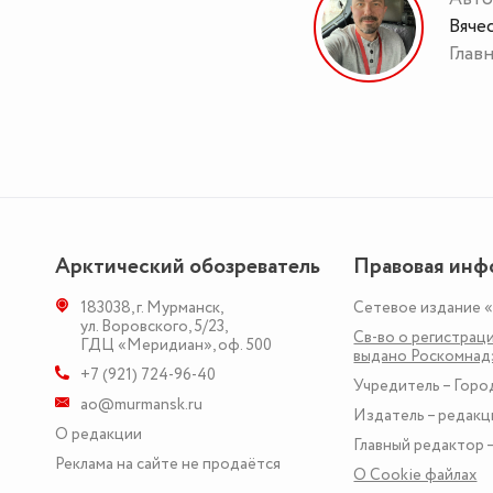
Вяче
Глав
Арктический обозреватель
Правовая инф
183038
,
г. Мурманск
,
Сетевое издание 
ул. Воровского, 5/23
,
Св-во о регистраци
ГДЦ «Меридиан», оф. 500
выдано Роскомна
+7 (921) 724-96-40
Учредитель – Горо
ao@murmansk.ru
Издатель – редакц
О редакции
Главный редактор –
Реклама на сайте не продаётся
О Сookie файлах