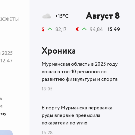
Август 8
+15°C
СЮЖЕТЫ
$
82,17
€
94,84
15:49
Хроника
я 2025
12:47
Мурманская область в 2025 году
вошла в топ‑10 регионов по
развитию физкультуры и спорта
18:05
в
м
В порту Мурманска перевалка
уму
руды впервые превысила
показатели по углю
14:28