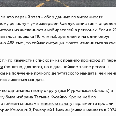
и, что первый этап – сбор данных по численности
дому региону – уже завершён. Следующий этап – опреде
исходя из численности избирателей в регионах. Если в 2
тывалось порядка 110 млн избирателей и на один округ
о 488 тыс., то сейчас ситуация может измениться за счё
т, что «вычистка списков» как правило происходит пер
та
(понятно, для чего), но в дальнейшем такие регионы
сы на получение прямого депутатского мандата: чем мен
иск лишиться мандата.
у по одномандатному округу (вся Мурманская область) в
у была избрана Татьяна Кусайко. Кроме неё по
артийным спискам в
нижнюю палату
парламента прошли
орис Комоцкий, Григорий Шилкин (лишён мандата в 202