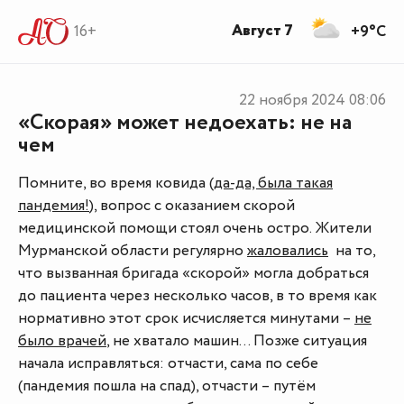
Август 7
16+
+9°C
22 ноября 2024
08:06
«Скорая» может недоехать: не на
чем
Помните, во время ковида (
да-да, была такая
пандемия!
), вопрос с оказанием скорой
медицинской помощи стоял очень остро. Жители
Мурманской области регулярно
жаловались
на то,
что вызванная бригада «скорой» могла добраться
до пациента через несколько часов, в то время как
нормативно этот срок исчисляется минутами –
не
было врачей
, не хватало машин… Позже ситуация
начала исправляться: отчасти, сама по себе
(пандемия пошла на спад), отчасти – путём