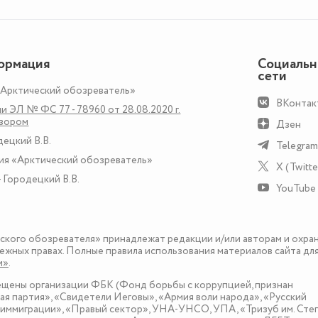
ормация
Социаль
сети
«Арктический обозреватель»
ВКонтак
и ЭЛ № ФС 77 - 78960 от 28.08.2020 г.
дзором
Дзен
децкий В.В.
Telegram
ия «Арктический обозреватель»
X (Twitte
 Городецкий В.В.
YouTube
еского обозревателя» принадлежат редакции и/или авторам и охра
ежных правах. Полные правила использования материалов сайта дл
и»
.
рещены организации ФБК (Фонд борьбы с коррупцией, признан
я партия», «Свидетели Иеговы», «Армия воли народа», «Русский
иммиграции», «Правый сектор», УНА-УНСО, УПА, «Тризуб им. Сте