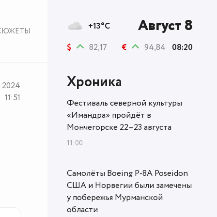
Август 8
+13°C
СЮЖЕТЫ
$
82,17
€
94,84
08:20
Хроника
я 2024
11:51
Фестиваль северной культуры
«Имандра» пройдёт в
Мончегорске 22–23 августа
11:00
Самолёты Boeing P-8A Poseidon
США и Норвегии были замечены
у побережья Мурманской
области