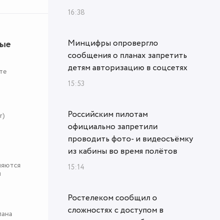
16:38
ные
Минцифры опровергло
сообщения о планах запретить
детям авторизацию в соцсетях
те
15:53
Российским пилотам
r)
официально запретили
проводить фото- и видеосъёмку
из кабины во время полётов
няются
15:14
я
Ростелеком сообщил о
сложностях с доступом в
пана