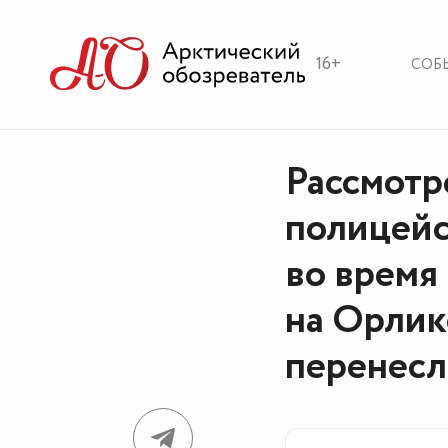
16+
СОБ
Рассмотр
полицейс
во время
на Орлик
перенес