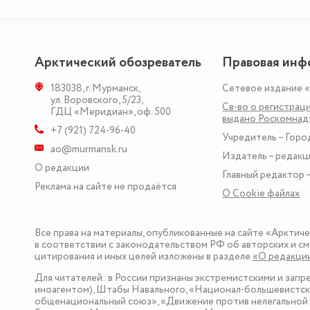
Арктический обозреватель
Правовая инф
183038
,
г. Мурманск
,
Сетевое издание 
ул. Воровского, 5/23
,
Св-во о регистраци
ГДЦ «Меридиан», оф. 500
выдано Роскомна
+7 (921) 724-96-40
Учредитель – Горо
ao@murmansk.ru
Издатель – редакц
О редакции
Главный редактор –
Реклама на сайте не продаётся
О Сookie файлах
Все права на материалы, опубликованные на сайте «Арктич
в соответствии с законодательством РФ об авторских и см
цитирования и иных целей изложены в разделе
«О редакци
Для читателей: в России признаны экстремистскими и зап
иноагентом), Штабы Навального, «Национал-большевистска
общенациональный союз», «Движение против нелегальной 