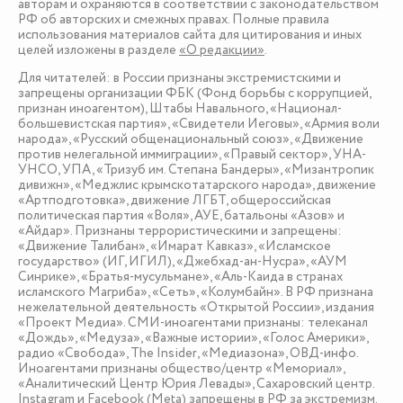
авторам и охраняются в соответствии с законодательством
РФ об авторских и смежных правах. Полные правила
использования материалов сайта для цитирования и иных
целей изложены в разделе
«О редакции»
.
Для читателей: в России признаны экстремистскими и
запрещены организации ФБК (Фонд борьбы с коррупцией,
признан иноагентом), Штабы Навального, «Национал-
большевистская партия», «Свидетели Иеговы», «Армия воли
народа», «Русский общенациональный союз», «Движение
против нелегальной иммиграции», «Правый сектор», УНА-
УНСО, УПА, «Тризуб им. Степана Бандеры», «Мизантропик
дивижн», «Меджлис крымскотатарского народа», движение
«Артподготовка», движение ЛГБТ, общероссийская
политическая партия «Воля», АУЕ, батальоны «Азов» и
«Айдар». Признаны террористическими и запрещены:
«Движение Талибан», «Имарат Кавказ», «Исламское
государство» (ИГ, ИГИЛ), «Джебхад-ан-Нусра», «АУМ
Синрике», «Братья-мусульмане», «Аль-Каида в странах
исламского Магриба», «Сеть», «Колумбайн». В РФ признана
нежелательной деятельность «Открытой России», издания
«Проект Медиа». СМИ-иноагентами признаны: телеканал
«Дождь», «Медуза», «Важные истории», «Голос Америки»,
радио «Свобода», The Insider, «Медиазона», ОВД-инфо.
Иноагентами признаны общество/центр «Мемориал»,
«Аналитический Центр Юрия Левады», Сахаровский центр.
Instagram и Facebook (Metа) запрещены в РФ за экстремизм.