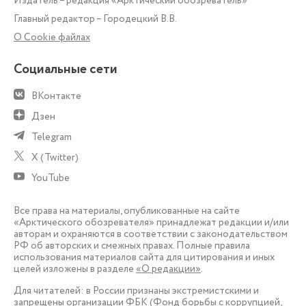
Издатель – редакция «Арктический обозреватель»
Главный редактор – Городецкий В.В.
О Сookie файлах
Социальные сети
ВКонтакте
Дзен
Telegram
X (Twitter)
YouTube
Все права на материалы, опубликованные на сайте
«Арктического обозревателя» принадлежат редакции и/или
авторам и охраняются в соответствии с законодательством
РФ об авторских и смежных правах. Полные правила
использования материалов сайта для цитирования и иных
целей изложены в разделе
«О редакции»
.
Для читателей: в России признаны экстремистскими и
запрещены организации ФБК (Фонд борьбы с коррупцией,