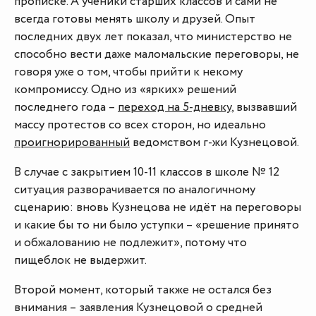
прописке. А ученики старших классов и сами не
всегда готовы менять школу и друзей. Опыт
последних двух лет показал, что министерство не
способно вести даже маломальские переговоры, не
говоря уже о том, чтобы прийти к некому
компромиссу. Одно из «ярких» решений
последнего года –
переход на 5-дневку
, вызвавший
массу протестов со всех сторон, но идеально
проигнорированный
ведомством г-жи Кузнецовой.
В случае с закрытием 10-11 классов в школе № 12
ситуация разворачивается по аналогичному
сценарию: вновь Кузнецова не идёт на переговоры
и какие бы то ни было уступки – «решение принято
и обжалованию не подлежит», потому что
пищеблок не выдержит.
Второй момент, который также не остался без
внимания – заявления Кузнецовой о средней