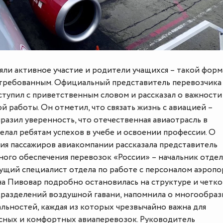
яли активное участие и родители учащихся – такой форм
стребованным. Официальный представитель перевозчика
тупил с приветственным словом и рассказал о важности
работы. Он отметил, что связать жизнь с авиацией –
разил уверенность, что отечественная авиаотрасль в
елал ребятам успехов в учебе и освоении профессии. О
ия пассажиров авиакомпании рассказала представитель
ного обеспечения перевозок «России» – начальник отдел
ущий специалист отдела по работе с персоналом аэропо
а Пивовар подробно остановилась на структуре и четк
разделений воздушной гавани, напомнила о многообраз
льностей, каждая из которых чрезвычайно важна для
сных и комфортных авиаперевозок. Руководитель