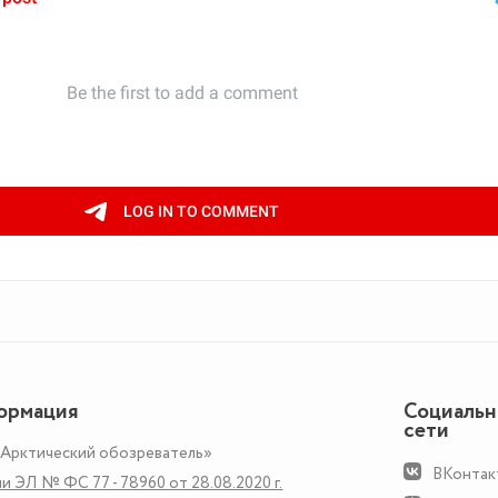
ормация
Социаль
сети
«Арктический обозреватель»
ВКонтак
и ЭЛ № ФС 77 - 78960 от 28.08.2020 г.