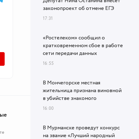
Депутат Нина Останина внесет
законопроект об отмене ЕГЭ
17:31
«Ростелеком» сообщил о
кратковременном сбое в работе
сети передачи данных
16:55
В Мончегорске местная
жительница признана виновной
в убийстве знакомого
16:00
ные
В Мурманске проведут конкурс
те
на звание «Лучший народный