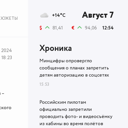
Август 7
+14°C
СЮЖЕТЫ
$
81,41
€
94,06
12:54
Хроника
я 2024
18:23
Минцифры опровергло
сообщения о планах запретить
детям авторизацию в соцсетях
15:53
 –
Российским пилотам
ского
официально запретили
проводить фото- и видеосъёмку
из кабины во время полётов