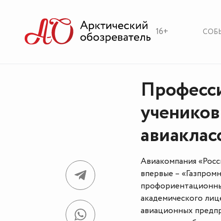
16+
СОБ
Професси
учеников
авиаклас
Авиакомпания «Росси
впервые – «Газпром
профориентационные
академического лице
авиационных предпр