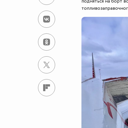
подняться на борт в
топливозаправочног