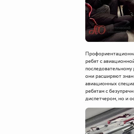
Профориентационная
ребят с авиационно
последовательному 
они расширяют знани
авиационных специал
ребятам с безупречн
диспетчером, но и о