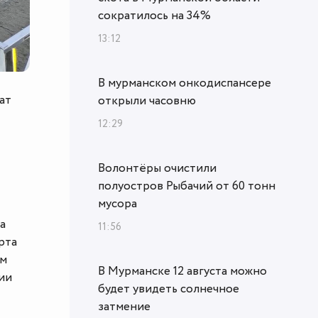
сократилось на 34%
13:12
В мурманском онкодиспансере
ат
открыли часовню
12:29
Волонтёры очистили
полуостров Рыбачий от 60 тонн
мусора
а
11:56
рта
ом
В Мурманске 12 августа можно
ии
будет увидеть солнечное
затмение