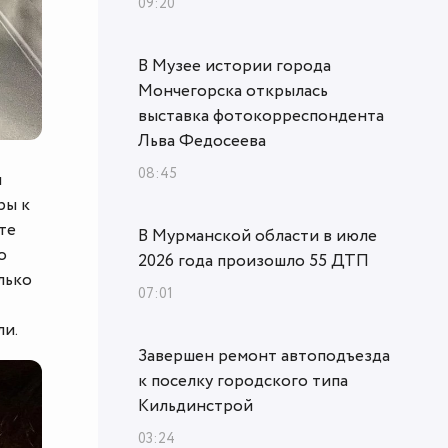
09:20
В Музее истории города
Мончегорска открылась
выставка фотокорреспондента
Льва Федосеева
08:45
и
ры к
те
В Мурманской области в июле
о
2026 года произошло 55 ДТП
лько
07:01
ли.
Завершен ремонт автоподъезда
к поселку городского типа
Кильдинстрой
03:24