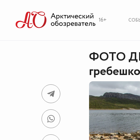
16+
СОБ
ФОТО Д
гребешко