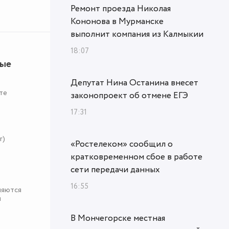
Ремонт проезда Николая
Кононова в Мурманске
выполнит компания из Калмыкии
18:07
ные
Депутат Нина Останина внесет
те
законопроект об отмене ЕГЭ
17:31
r)
«Ростелеком» сообщил о
кратковременном сбое в работе
сети передачи данных
16:55
няются
я
В Мончегорске местная