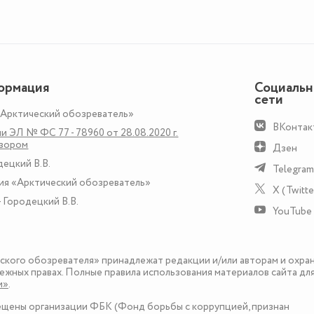
ормация
Социаль
сети
«Арктический обозреватель»
ВКонтак
и ЭЛ № ФС 77 - 78960 от 28.08.2020 г.
дзором
Дзен
децкий В.В.
Telegram
ия «Арктический обозреватель»
X (Twitte
 Городецкий В.В.
YouTube
еского обозревателя» принадлежат редакции и/или авторам и охра
ежных правах. Полные правила использования материалов сайта дл
и»
.
рещены организации ФБК (Фонд борьбы с коррупцией, признан