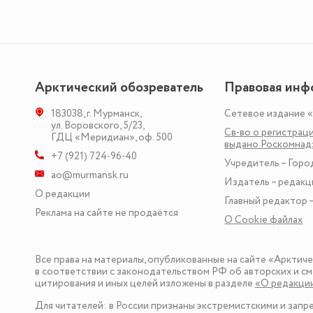
Арктический обозреватель
Правовая инф
183038
,
г. Мурманск
,
Сетевое издание 
ул. Воровского, 5/23
,
Св-во о регистраци
ГДЦ «Меридиан», оф. 500
выдано Роскомна
+7 (921) 724-96-40
Учредитель – Горо
ao@murmansk.ru
Издатель – редакц
О редакции
Главный редактор –
Реклама на сайте не продаётся
О Сookie файлах
Все права на материалы, опубликованные на сайте «Арктич
в соответствии с законодательством РФ об авторских и см
цитирования и иных целей изложены в разделе
«О редакци
Для читателей: в России признаны экстремистскими и зап