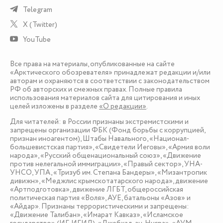
Telegram
X (Twitter)
YouTube
Все права на материалы, опубликованные на сайте
«Арктического обозревателя» принадлежат редакции и/или
авторам и охраняются в соответствии с законодательством
РФ об авторских и смежных правах. Полные правила
использования материалов сайта для цитирования и иных
целей изложены в разделе
«О редакции»
.
Для читателей: в России признаны экстремистскими и
запрещены организации ФБК (Фонд борьбы с коррупцией,
признан иноагентом), Штабы Навального, «Национал-
большевистская партия», «Свидетели Иеговы», «Армия воли
народа», «Русский общенациональный союз», «Движение
против нелегальной иммиграции», «Правый сектор», УНА-
УНСО, УПА, «Тризуб им. Степана Бандеры», «Мизантропик
дивижн», «Меджлис крымскотатарского народа», движение
«Артподготовка», движение ЛГБТ, общероссийская
политическая партия «Воля», АУЕ, батальоны «Азов» и
«Айдар». Признаны террористическими и запрещены:
«Движение Талибан», «Имарат Кавказ», «Исламское