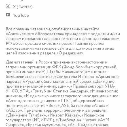
X (Twitter)
YouTube
Все права на материалы, опубликованные на сайте
«Арктического обозревателя» принадлежат редакции и/или
авторам и охраняются в соответствии с законодательством
РФ об авторских и смежных правах. Полные правила
использования материалов сайта для цитирования и иных
целей изложены в разделе
«О редакции»
.
Для читателей: в России признаны экстремистскими и
запрещены организации ФБК (Фонд борьбы с коррупцией,
признан иноагентом), Штабы Навального, «Национал-
большевистская партия», «Свидетели Иеговы», «Армия воли
народа», «Русский общенациональный союз», «Движение
против нелегальной иммиграции», «Правый сектор», УНА-
УНСО, УПА, «Тризуб им. Степана Бандеры», «Мизантропик
дивижн», «Меджлис крымскотатарского народа», движение
«Артподготовка», движение ЛГБТ, общероссийская
политическая партия «Воля», АУЕ, батальоны «Азов» и
«Айдар». Признаны террористическими и запрещены:
«Движение Талибан», «Имарат Кавказ», «Исламское
государство» (ИГ, ИГИЛ), «Джебхад-ан-Нусра», «АУМ
Синрике», «Братья-мусульмане», «Аль-Каида в странах