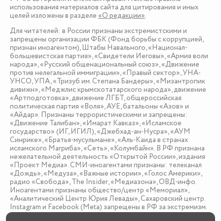
использования материалов сайта для цитирования и иных
целей изложены в разделе
«О редакции»
.
Для читателей: в России признаны экстремистскими и
запрещены организации ФБК (Фонд борьбы с коррупцией,
признан иноагентом), Штабы Навального, «Национал-
большевистская партия», «Свидетели Иеговы», «Армия воли
народа», «Русский общенациональный союз», «Движение
против нелегальной иммиграции», «Правый сектор», УНА-
УНСО, УПА, «Тризуб им. Степана Бандеры», «Мизантропик
дивижн», «Меджлис крымскотатарского народа», движение
«Артподготовка», движение ЛГБТ, общероссийская
политическая партия «Воля», АУЕ, батальоны «Азов» и
«Айдар». Признаны террористическими и запрещены:
«Движение Талибан», «Имарат Кавказ», «Исламское
государство» (ИГ, ИГИЛ), «Джебхад-ан-Нусра», «АУМ
Синрике», «Братья-мусульмане», «Аль-Каида в странах
исламского Магриба», «Сеть», «Колумбайн». В РФ признана
нежелательной деятельность «Открытой России», издания
«Проект Медиа». СМИ-иноагентами признаны: телеканал
«Дождь», «Медуза», «Важные истории», «Голос Америки»,
радио «Свобода», The Insider, «Медиазона», ОВД-инфо.
Иноагентами признаны общество/центр «Мемориал»,
«Аналитический Центр Юрия Левады», Сахаровский центр.
Instagram и Facebook (Metа) запрещены в РФ за экстремизм.