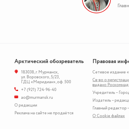
Глав
Арктический обозреватель
Правовая инф
183038
,
г. Мурманск
,
Сетевое издание 
ул. Воровского, 5/23
,
Св-во о регистраци
ГДЦ «Меридиан», оф. 500
выдано Роскомна
+7 (921) 724-96-40
Учредитель – Горо
ao@murmansk.ru
Издатель – редакц
О редакции
Главный редактор –
Реклама на сайте не продаётся
О Сookie файлах