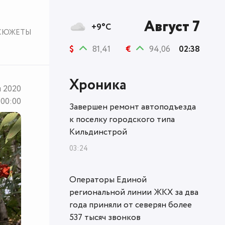
Август 7
+9°C
СЮЖЕТЫ
$
81,41
€
94,06
02:38
Хроника
я 2020
00:00
Завершен ремонт автоподъезда
к поселку городского типа
Кильдинстрой
03:24
Операторы Единой
региональной линии ЖКХ за два
года приняли от северян более
537 тысяч звонков