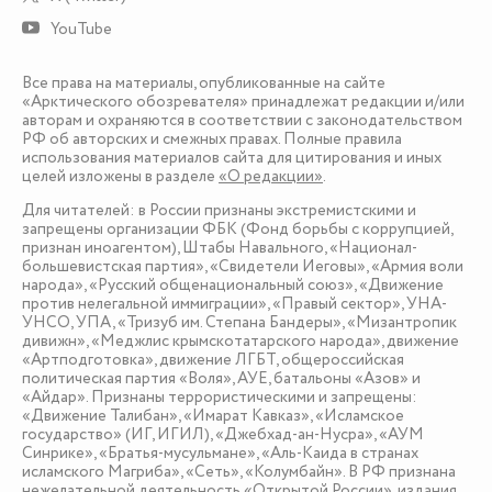
YouTube
Все права на материалы, опубликованные на сайте
«Арктического обозревателя» принадлежат редакции и/или
авторам и охраняются в соответствии с законодательством
РФ об авторских и смежных правах. Полные правила
использования материалов сайта для цитирования и иных
целей изложены в разделе
«О редакции»
.
Для читателей: в России признаны экстремистскими и
запрещены организации ФБК (Фонд борьбы с коррупцией,
признан иноагентом), Штабы Навального, «Национал-
большевистская партия», «Свидетели Иеговы», «Армия воли
народа», «Русский общенациональный союз», «Движение
против нелегальной иммиграции», «Правый сектор», УНА-
УНСО, УПА, «Тризуб им. Степана Бандеры», «Мизантропик
дивижн», «Меджлис крымскотатарского народа», движение
«Артподготовка», движение ЛГБТ, общероссийская
политическая партия «Воля», АУЕ, батальоны «Азов» и
«Айдар». Признаны террористическими и запрещены:
«Движение Талибан», «Имарат Кавказ», «Исламское
государство» (ИГ, ИГИЛ), «Джебхад-ан-Нусра», «АУМ
Синрике», «Братья-мусульмане», «Аль-Каида в странах
исламского Магриба», «Сеть», «Колумбайн». В РФ признана
нежелательной деятельность «Открытой России», издания