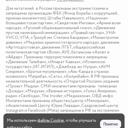
Для читателей: в России признаны экстремистскими и
запрещены организации ФБК (Фонд борьбы с коррупцией,
признан иноагентом), Штабы Навального, «Национал-
большевистская партия», «Свидетели Иеговы», «Армия воли
народа», «Русский общенациональный союз», «Движение
против нелегальной иммиграции», «Правый сектор», УНА-
УНСО, УПА, «Тризуб им. Степана Бандеры», «Мизантропик
дивижн», «Меджлис крымскотатарского народа», движение
«Артподготовка», движение ЛГБТ, общероссийская
политическая партия «Воля», АУЕ, батальоны «Азов» и
«Айдар». Признаны террористическими и запрещены:
«Движение Талибан», «Имарат Кавказ», «Исламское
государство» (ИГ, ИГИЛ), «Джебхад-ан-Нусра», «АУМ
Синрике», «Братья-мусульмане», «Аль-Каида в странах
исламского Магриба», «Сеть», «Колумбайн». В РФ признана
нежелательной деятельность «Открытой России», издания
«Проект Медиа». СМИ-иноагентами признаны: телеканал
«Дождь», «Медуза», «Важные истории», «Голос Америки»,
радио «Свобода», The Insider, «Медиазона», ОВД-инфо.
Иноагентами признаны общество/центр «Мемориал»,
«Аналитический Центр Юрия Левады», Сахаровский центр.
Instagram и Facebook (Metа) запрещены в РФ за экстремизм.
Мы используем
файлы Cookie
, чтобы улучшать
Содержимое сайта предназначено для детей
Понятно
16 +
работу сайта.