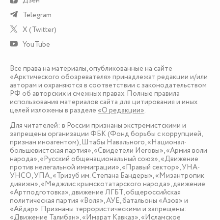
Дзен
Telegram
X (Twitter)
YouTube
Все права на материалы, опубликованные на сайте
«Арктического обозревателя» принадлежат редакции и/или
авторам и охраняются в соответствии с законодательством
РФ об авторских и смежных правах. Полные правила
использования материалов сайта для цитирования и иных
целей изложены в разделе
«О редакции»
.
Для читателей: в России признаны экстремистскими и
запрещены организации ФБК (Фонд борьбы с коррупцией,
признан иноагентом), Штабы Навального, «Национал-
большевистская партия», «Свидетели Иеговы», «Армия воли
народа», «Русский общенациональный союз», «Движение
против нелегальной иммиграции», «Правый сектор», УНА-
УНСО, УПА, «Тризуб им. Степана Бандеры», «Мизантропик
дивижн», «Меджлис крымскотатарского народа», движение
«Артподготовка», движение ЛГБТ, общероссийская
политическая партия «Воля», АУЕ, батальоны «Азов» и
«Айдар». Признаны террористическими и запрещены:
«Движение Талибан», «Имарат Кавказ», «Исламское