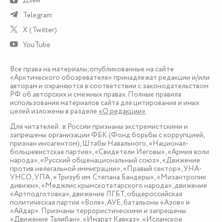
Дзен
Telegram
X (Twitter)
YouTube
Все права на материалы, опубликованные на сайте
«Арктического обозревателя» принадлежат редакции и/или
авторам и охраняются в соответствии с законодательством
РФ об авторских и смежных правах. Полные правила
использования материалов сайта для цитирования и иных
целей изложены в разделе
«О редакции»
.
Для читателей: в России признаны экстремистскими и
запрещены организации ФБК (Фонд борьбы с коррупцией,
признан иноагентом), Штабы Навального, «Национал-
большевистская партия», «Свидетели Иеговы», «Армия воли
народа», «Русский общенациональный союз», «Движение
против нелегальной иммиграции», «Правый сектор», УНА-
УНСО, УПА, «Тризуб им. Степана Бандеры», «Мизантропик
дивижн», «Меджлис крымскотатарского народа», движение
«Артподготовка», движение ЛГБТ, общероссийская
политическая партия «Воля», АУЕ, батальоны «Азов» и
«Айдар». Признаны террористическими и запрещены:
«Движение Талибан», «Имарат Кавказ», «Исламское