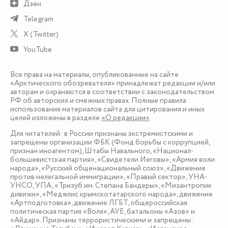
Дзен
Telegram
X (Twitter)
YouTube
Все права на материалы, опубликованные на сайте
«Арктического обозревателя» принадлежат редакции и/или
авторам и охраняются в соответствии с законодательством
РФ об авторских и смежных правах. Полные правила
использования материалов сайта для цитирования и иных
целей изложены в разделе
«О редакции»
.
Для читателей: в России признаны экстремистскими и
запрещены организации ФБК (Фонд борьбы с коррупцией,
признан иноагентом), Штабы Навального, «Национал-
большевистская партия», «Свидетели Иеговы», «Армия воли
народа», «Русский общенациональный союз», «Движение
против нелегальной иммиграции», «Правый сектор», УНА-
УНСО, УПА, «Тризуб им. Степана Бандеры», «Мизантропик
дивижн», «Меджлис крымскотатарского народа», движение
«Артподготовка», движение ЛГБТ, общероссийская
политическая партия «Воля», АУЕ, батальоны «Азов» и
«Айдар». Признаны террористическими и запрещены: