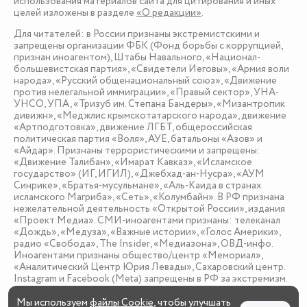
использования материалов сайта для цитирования и иных
целей изложены в разделе
«О редакции»
.
Для читателей: в России признаны экстремистскими и
запрещены организации ФБК (Фонд борьбы с коррупцией,
признан иноагентом), Штабы Навального, «Национал-
большевистская партия», «Свидетели Иеговы», «Армия воли
народа», «Русский общенациональный союз», «Движение
против нелегальной иммиграции», «Правый сектор», УНА-
УНСО, УПА, «Тризуб им. Степана Бандеры», «Мизантропик
дивижн», «Меджлис крымскотатарского народа», движение
«Артподготовка», движение ЛГБТ, общероссийская
политическая партия «Воля», АУЕ, батальоны «Азов» и
«Айдар». Признаны террористическими и запрещены:
«Движение Талибан», «Имарат Кавказ», «Исламское
государство» (ИГ, ИГИЛ), «Джебхад-ан-Нусра», «АУМ
Синрике», «Братья-мусульмане», «Аль-Каида в странах
исламского Магриба», «Сеть», «Колумбайн». В РФ признана
нежелательной деятельность «Открытой России», издания
«Проект Медиа». СМИ-иноагентами признаны: телеканал
«Дождь», «Медуза», «Важные истории», «Голос Америки»,
радио «Свобода», The Insider, «Медиазона», ОВД-инфо.
Иноагентами признаны общество/центр «Мемориал»,
«Аналитический Центр Юрия Левады», Сахаровский центр.
Instagram и Facebook (Metа) запрещены в РФ за экстремизм.
Мы используем
файлы Cookie
, чтобы улучшать