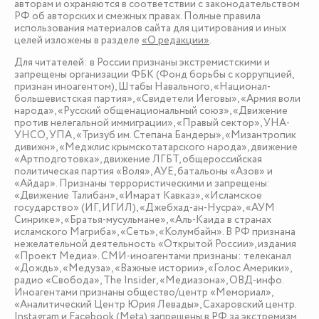
авторам и охраняются в соответствии с законодательством
РФ об авторских и смежных правах. Полные правила
использования материалов сайта для цитирования и иных
целей изложены в разделе
«О редакции»
.
Для читателей: в России признаны экстремистскими и
запрещены организации ФБК (Фонд борьбы с коррупцией,
признан иноагентом), Штабы Навального, «Национал-
большевистская партия», «Свидетели Иеговы», «Армия воли
народа», «Русский общенациональный союз», «Движение
против нелегальной иммиграции», «Правый сектор», УНА-
УНСО, УПА, «Тризуб им. Степана Бандеры», «Мизантропик
дивижн», «Меджлис крымскотатарского народа», движение
«Артподготовка», движение ЛГБТ, общероссийская
политическая партия «Воля», АУЕ, батальоны «Азов» и
«Айдар». Признаны террористическими и запрещены:
«Движение Талибан», «Имарат Кавказ», «Исламское
государство» (ИГ, ИГИЛ), «Джебхад-ан-Нусра», «АУМ
Синрике», «Братья-мусульмане», «Аль-Каида в странах
исламского Магриба», «Сеть», «Колумбайн». В РФ признана
нежелательной деятельность «Открытой России», издания
«Проект Медиа». СМИ-иноагентами признаны: телеканал
«Дождь», «Медуза», «Важные истории», «Голос Америки»,
радио «Свобода», The Insider, «Медиазона», ОВД-инфо.
Иноагентами признаны общество/центр «Мемориал»,
«Аналитический Центр Юрия Левады», Сахаровский центр.
Instagram и Facebook (Metа) запрещены в РФ за экстремизм.